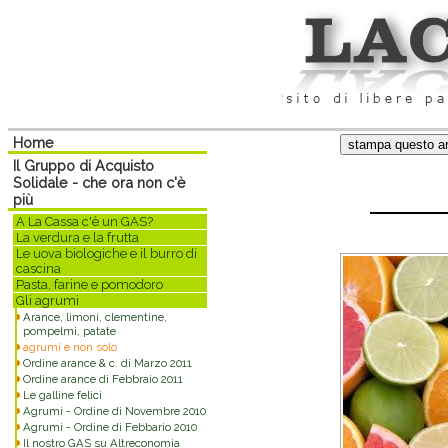
Home
Il Gruppo di Acquisto
Solidale - che ora non c'è
più
A La Cassa c'è un GAS?
La verdura e la frutta
Le uova biologiche e il burro di
cascina
Pasta, farine e pomodoro
Gli agrumi
Arance, limoni, clementine,
pompelmi, patate
agrumi e non solo
Ordine arance & c. di Marzo 2011
Ordine arance di Febbraio 2011
Le galline felici
Agrumi - Ordine di Novembre 2010
Agrumi - Ordine di Febbario 2010
Il nostro GAS su Altreconomia