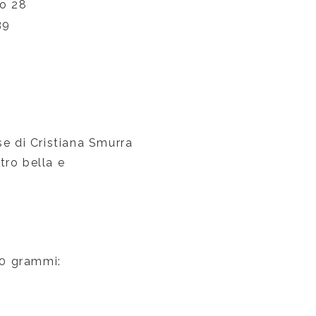
ro 28
39
.
e di Cristiana Smurra
tro bella e
00 grammi: