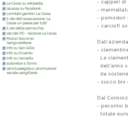
- capperi di
La Cassa su wikipedia
lacassa su Facebook
- marmellata
comitato genitori La Cassa
- pomodori s
il sito dell'associazione 'La
Cassa un paese per tutti'
- carciofi s
il sito della parrocchia
sito del PD - Sezione La Cassa
Mutuo Soccorso
Dall'azienda 
Sangivolettese
Info su San Gillio
- clementine
Info su Druento
Le clementi
Info su Varisella
autovelox a Torino
dell'anno sc
sanctusaegidius: promozione
sociale sangilliese
da sostene
- succo bio 
Dal Consorz
- pecorino b
totale euro