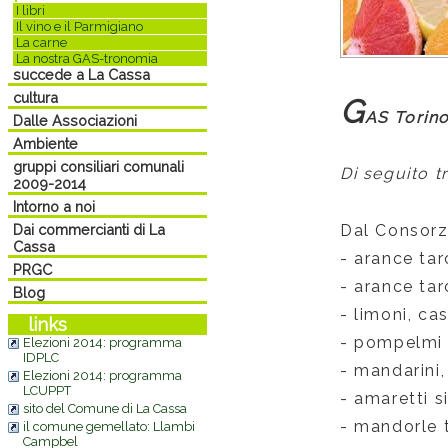
I libri
Il vino e il Parmigiano
La carne
La nostra GAS-tronomia
succede a La Cassa
cultura
G
AS Torin
Dalle Associazioni
Ambiente
gruppi consiliari comunali
Di seguito t
2009-2014
Intorno a noi
Dai commercianti di La
Dal Consorzi
Cassa
- arance tar
PRGC
- arance tar
Blog
- limoni, ca
links
- pompelmi r
Elezioni 2014: programma
IDPLC
- mandarini,
Elezioni 2014: programma
LCUPPT
- amaretti s
sito del Comune di La Cassa
- mandorle t
il comune gemellato: Llambi
Campbel