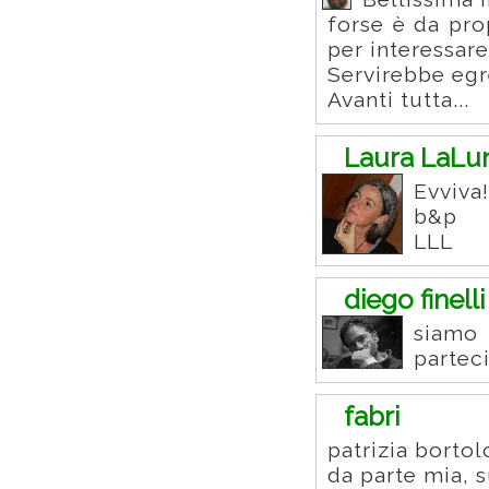
forse è da pro
per interessar
Servirebbe egr
Avanti tutta...
Laura LaLu
Evviva!
b&p
LLL
diego finelli
siamo
partec
fabri
patrizia bortol
da parte mia, s