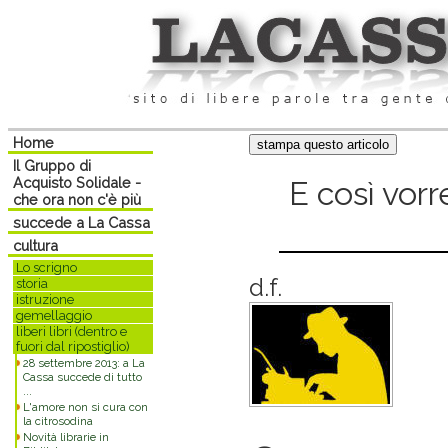
Home
Il Gruppo di
Acquisto Solidale -
E così vorre
che ora non c'è più
succede a La Cassa
cultura
Lo scrigno
d.f.
storia
istruzione
gemellaggio
liberi libri (dentro e
fuori dal ripostiglio)
28 settembre 2013: a La
Cassa succede di tutto
...
L'amore non si cura con
la citrosodina
Novità librarie in