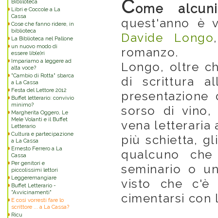
C
Bibliloteca
ome alcuni
Libri e Coccole a La
Cassa
quest'anno è v
Cose che fanno ridere, in
biblioteca
Davide Longo
La Biblioteca nel Pallone
un nuovo modo di
romanzo.
essere lib(e)ri
Impariamo a leggere ad
Longo, oltre ch
alta voce?
"Cambio di Rotta" sbarca
di scrittura 
a La Cassa
Festa del Lettore 2012
presentazione 
Buffet letterario: convivio
minimo?
sorso di vino,
Margherita Oggero, Le
Mele Volanti e il Buffet
vena letteraria 
Letterario
Cultura e partecipazione
più schietta, g
a La Cassa
Ernesto Ferrero a La
qualcuno che
Cassa
Per genitori e
seminario o un
piccolissimi lettori
Leggeremangiare
visto che c'è
Buffet Letterario -
"Avvicinamenti"
cimentarsi con l
E così vorresti fare lo
scrittore ... a La Cassa?
Ricu