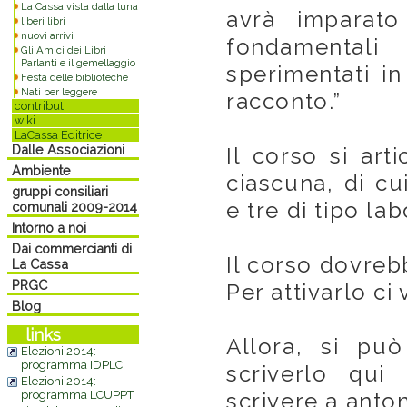
La Cassa vista dalla luna
avrà imparato
liberi libri
nuovi arrivi
fondamentali
Gli Amici dei Libri
Parlanti e il gemellaggio
sperimentati i
Festa delle biblioteche
Nati per leggere
racconto.”
contributi
wiki
LaCassa Editrice
Dalle Associazioni
Il corso si art
Ambiente
ciascuna, di cu
gruppi consiliari
e tre di tipo lab
comunali 2009-2014
Intorno a noi
Dai commercianti di
Il corso dovreb
La Cassa
PRGC
Per attivarlo ci
Blog
links
Allora, si pu
Elezioni 2014:
programma IDPLC
scriverlo qui
Elezioni 2014:
programma LCUPPT
scrivere a anto