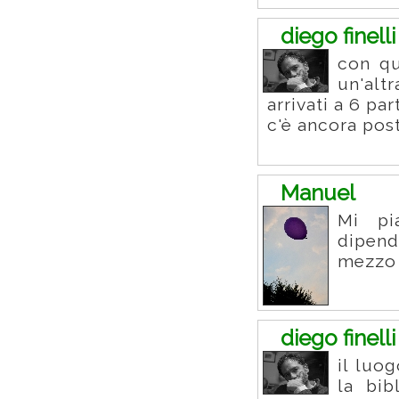
diego finelli
con qu
un'alt
arrivati a 6 par
c'è ancora pos
Manuel
Mi pi
dipen
mezzo 
diego finelli
il luo
la bib