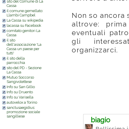
sito del Comune di La
Cassa
il comune gemellato:
Non so ancora se
Llambi Campbel
La Cassa su wikipedia
altrove: prima
lacassa su Facebook
comitato genitori La
eventuali patr
Cassa
gli interes
il sito
dell'associazione 'La
organizzarci.
Cassa un paese per
tutti'
il sito della
parrocchia
sito del PD - Sezione
La Cassa
Mutuo Soccorso
Sangivolettese
Info su San Gillio
Info su Druento
Info su Varisella
autovelox a Torino
Commenti
sanctusaegidius:
promozione sociale
sangilliese
biagio
Bellissima i