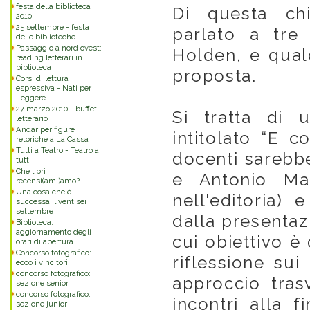
festa della biblioteca
Di questa ch
2010
25 settembre - festa
parlato a tre 
delle biblioteche
Passaggio a nord ovest:
Holden, e qual
reading letterari in
biblioteca
proposta.
Corsi di lettura
espressiva - Nati per
Leggere
27 marzo 2010 - buffet
Si tratta di u
letterario
Andar per figure
intitolato “E co
retoriche a La Cassa
Tutti a Teatro - Teatro a
docenti sarebb
tutti
Che libri
e Antonio Mar
recensi(ami)amo?
Una cosa che è
nell'editoria)
successa il ventisei
settembre
dalla presentaz
Biblioteca:
aggiornamento degli
cui obiettivo è
orari di apertura
Concorso fotografico:
riflessione sui
ecco i vincitori
concorso fotografico:
approccio trasv
sezione senior
concorso fotografico:
incontri alla f
sezione junior