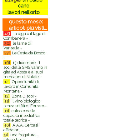
cane
lavori nell'orto
questo mese:
articoli più visti...
[45]
La diga e il lago di
Combanera -
[36]
le lame di
Varisella -
[27]
Le Ceste da Bosco
-
[16]
13 dicembre - I
soci della SMS vanno in
gita ad Aosta e ai suoi
mercatini di Natale -
[12]
Opportunità di
lavoro in Comunità
Montana -
[12]
Zona Disco! -
[11]
Il vino biologico
senza solfiti di Ferraro -
[11]
calcolo della
capacità insediativa
totale teorica -
[10]
A.A.A. Cercasi
affidatari. -
[9]
una fregatura...
fotovoltaica -