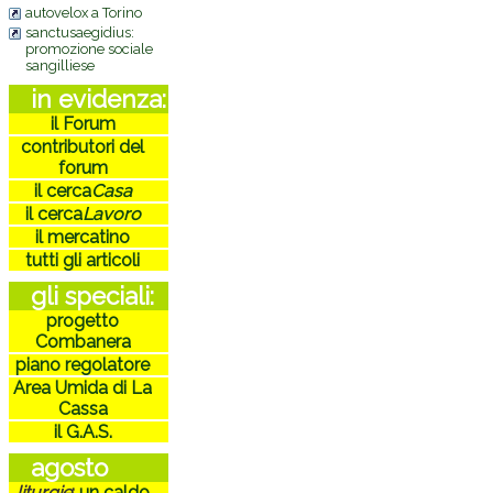
autovelox a Torino
sanctusaegidius:
promozione sociale
sangilliese
in evidenza:
il Forum
contributori del
forum
il cerca
Casa
il cerca
Lavoro
il mercatino
tutti gli articoli
gli speciali:
progetto
Combanera
piano regolatore
Area Umida di La
Cassa
il G.A.S.
agosto
liturgie
:
un caldo