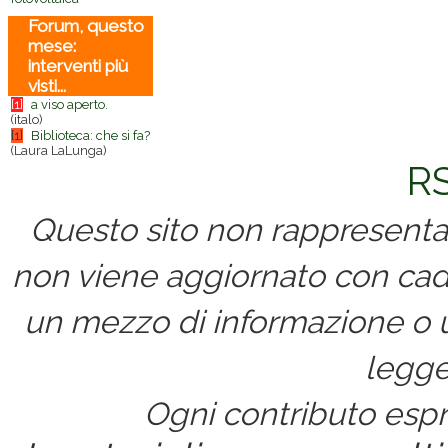
Forum, questo
mese:
interventi più
visti...
[1]
a viso aperto.
(italo)
[1]
Biblioteca: che si fa?
(Laura LaLunga)
RS
Questo sito non rappresenta 
non viene aggiornato con cad
un mezzo di informazione o un
legge
Ogni contributo espri