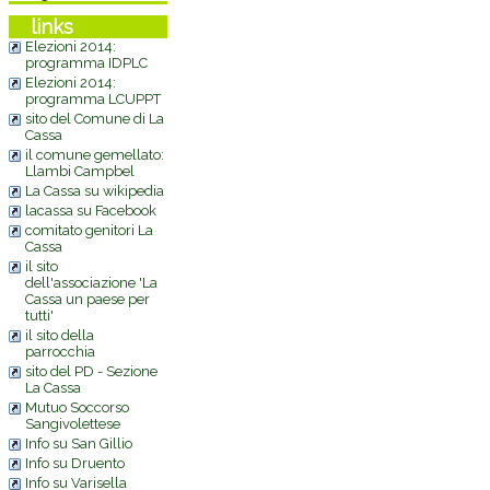
links
Elezioni 2014:
programma IDPLC
Elezioni 2014:
programma LCUPPT
sito del Comune di La
Cassa
il comune gemellato:
Llambi Campbel
La Cassa su wikipedia
lacassa su Facebook
comitato genitori La
Cassa
il sito
dell'associazione 'La
Cassa un paese per
tutti'
il sito della
parrocchia
sito del PD - Sezione
La Cassa
Mutuo Soccorso
Sangivolettese
Info su San Gillio
Info su Druento
Info su Varisella