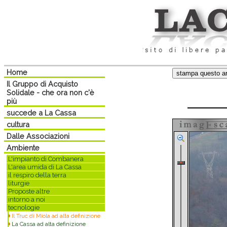
Home
Il Gruppo di Acquisto
Solidale - che ora non c'è
più
succede a La Cassa
cultura
Dalle Associazioni
Ambiente
L'impianto di Combanera
L'area umida di La Cassa
il respiro della terra
liturgie
Proposte altre
intorno a noi
tecnologie
Il Truc di Miola ad alta definizione
La Cassa ad alta definizione