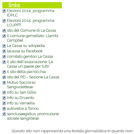
links
Elezioni 2014: programma
IDPLC
Elezioni 2014: programma
LCUPPT
sito del Comune di La Cassa
il comune gemellato: Llambi
Campbel
La Cassa su wikipedia
lacassa su Facebook
comitato genitori La Cassa
il sito dell'associazione 'La
Cassa un paese per tutti'
il sito della parrocchia
sito del PD - Sezione La Cassa
Mutuo Soccorso
Sangivolettese
Info su San Gillio
Info su Druento
Info su Varisella
autovelox a Torino
sanctusaegidius: promozione
sociale sangilliese
Questo sito non rappresenta una testata giornalistica in quanto non