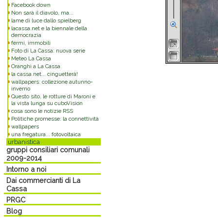
Facebook down
Non sarà il diavolo, ma...
lame di luce dallo spielberg
lacassa.net e la biennale della
democrazia
fermi, immobili
Foto di La Cassa: nuova serie
Meteo La Cassa
Oranghi a La Cassa
la cassa.net... cinguetterà!
wallpapers: collezione autunno-
inverno
Questo sito, le rotture di Maroni e
la vista lunga su cuboVision
cosa sono le notizie RSS
Politiche promesse: la connettività
wallpapers
una fregatura... fotovoltaica
urbanistica
gruppi consiliari comunali
2009-2014
Intorno a noi
Dai commercianti di La
Cassa
PRGC
Blog