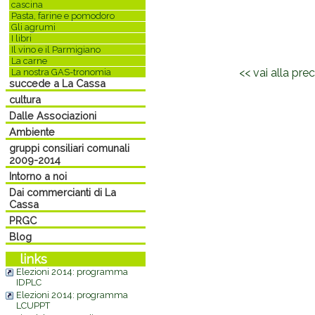
cascina
Pasta, farine e pomodoro
Gli agrumi
I libri
Il vino e il Parmigiano
Commenti
La carne
<< vai alla pr
La nostra GAS-tronomia
succede a La Cassa
cultura
Dalle Associazioni
Ambiente
gruppi consiliari comunali
2009-2014
Intorno a noi
Dai commercianti di La
Cassa
PRGC
Blog
links
Elezioni 2014: programma
IDPLC
Elezioni 2014: programma
LCUPPT