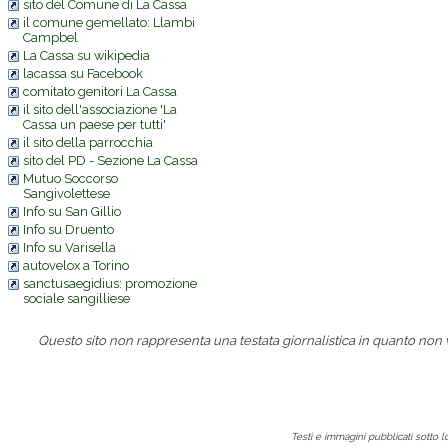
sito del Comune di La Cassa
il comune gemellato: Llambi
Campbel
La Cassa su wikipedia
lacassa su Facebook
comitato genitori La Cassa
il sito dell'associazione 'La
Cassa un paese per tutti'
il sito della parrocchia
sito del PD - Sezione La Cassa
Mutuo Soccorso
Sangivolettese
Info su San Gillio
Info su Druento
Info su Varisella
autovelox a Torino
sanctusaegidius: promozione
sociale sangilliese
Questo sito non rappresenta una testata giornalistica in quanto non
Testi e immagini pubblicati sotto 