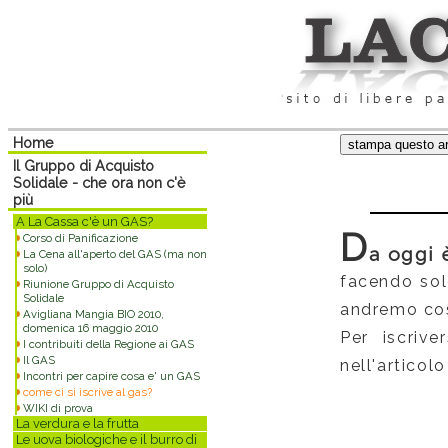
Home
Il Gruppo di Acquisto
Solidale - che ora non c'è
più
A La Cassa c'è un GAS?
D
Corso di Panificazione
a oggi 
La Cena all'aperto del GAS (ma non
solo)
facendo solo
Riunione Gruppo di Acquisto
Solidale
andremo così
Avigliana Mangia BIO 2010,
domenica 16 maggio 2010
Per iscrive
I contribuiti della Regione ai GAS
Il GAS
nell'articolo
Incontri per capire cosa e' un GAS
come ci si iscrive al gas?
WIKI di prova
La verdura e la frutta
Le uova biologiche e il burro di