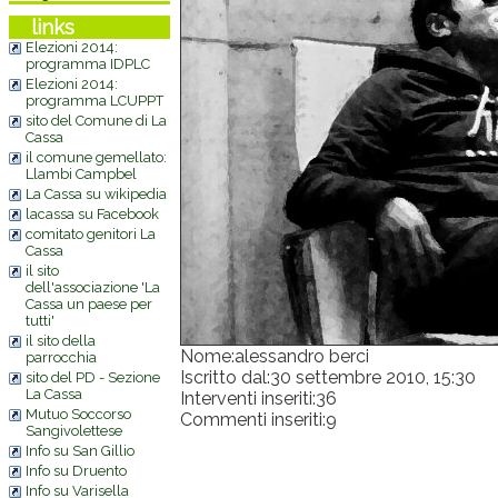
links
Elezioni 2014:
programma IDPLC
Elezioni 2014:
programma LCUPPT
sito del Comune di La
Cassa
il comune gemellato:
Llambi Campbel
La Cassa su wikipedia
lacassa su Facebook
comitato genitori La
Cassa
il sito
dell'associazione 'La
Cassa un paese per
tutti'
il sito della
Nome:
alessandro berci
parrocchia
Iscritto dal:
30 settembre 2010, 15:30
sito del PD - Sezione
La Cassa
Interventi inseriti:
36
Mutuo Soccorso
Commenti inseriti:
9
Sangivolettese
Info su San Gillio
Info su Druento
Info su Varisella