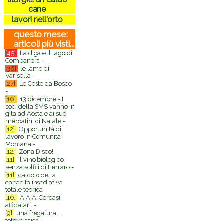
cane
lavori nell'orto
questo mese:
articoli più visti...
[45]
La diga e il lago di
Combanera -
[36]
le lame di
Varisella -
[27]
Le Ceste da Bosco
-
[16]
13 dicembre - I
soci della SMS vanno in
gita ad Aosta e ai suoi
mercatini di Natale -
[12]
Opportunità di
lavoro in Comunità
Montana -
[12]
Zona Disco! -
[11]
Il vino biologico
senza solfiti di Ferraro -
[11]
calcolo della
capacità insediativa
totale teorica -
[10]
A.A.A. Cercasi
affidatari. -
[9]
una fregatura...
fotovoltaica -