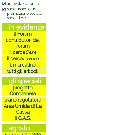
autovelox a Torino
sanctusaegidius:
promozione sociale
sangilliese
in evidenza:
il Forum
contributori del
forum
il cerca
Casa
il cerca
Lavoro
il mercatino
tutti gli articoli
gli speciali:
progetto
Combanera
piano regolatore
Area Umida di La
Cassa
il G.A.S.
agosto
liturgie
:
un caldo