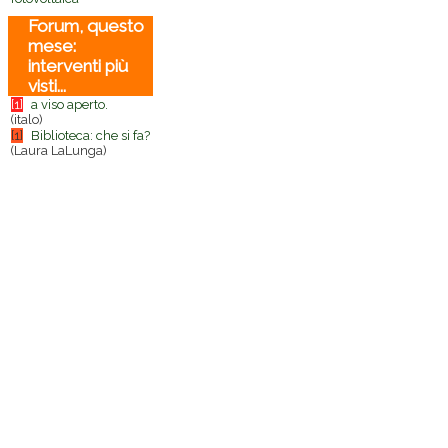
Forum, questo
mese:
interventi più
visti...
[1]
a viso aperto.
(italo)
[1]
Biblioteca: che si fa?
(Laura LaLunga)