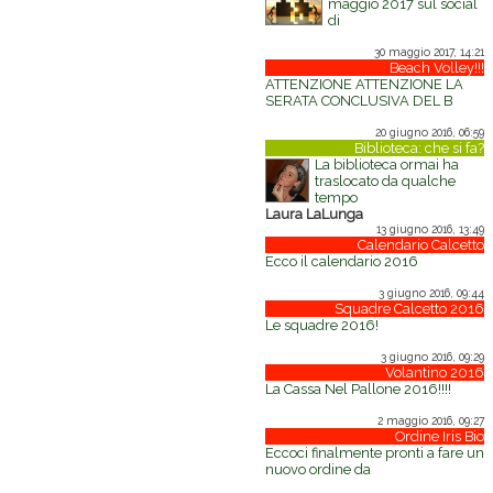
maggio 2017 sul social
di
30 maggio 2017, 14:21
Beach Volley!!!
ATTENZIONE ATTENZIONE LA
SERATA CONCLUSIVA DEL B
20 giugno 2016, 06:59
Biblioteca: che si fa?
La biblioteca ormai ha
traslocato da qualche
tempo
Laura LaLunga
13 giugno 2016, 13:49
Calendario Calcetto
Ecco il calendario 2016
3 giugno 2016, 09:44
Squadre Calcetto 2016
Le squadre 2016!
3 giugno 2016, 09:29
Volantino 2016
La Cassa Nel Pallone 2016!!!!
2 maggio 2016, 09:27
Ordine Iris Bio
Eccoci finalmente pronti a fare un
nuovo ordine da