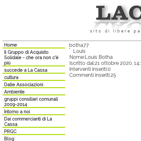
Home
botha77
Louis
Il Gruppo di Acquisto
Nome:
Louis Botha
Solidale - che ora non c'è
più
Iscritto dal:
21 ottobre 2020, 14:
Interventi inseriti:
0
succede a La Cassa
Commenti inseriti:
25
cultura
Dalle Associazioni
Ambiente
gruppi consiliari comunali
2009-2014
Intorno a noi
Dai commercianti di La
Cassa
PRGC
Blog