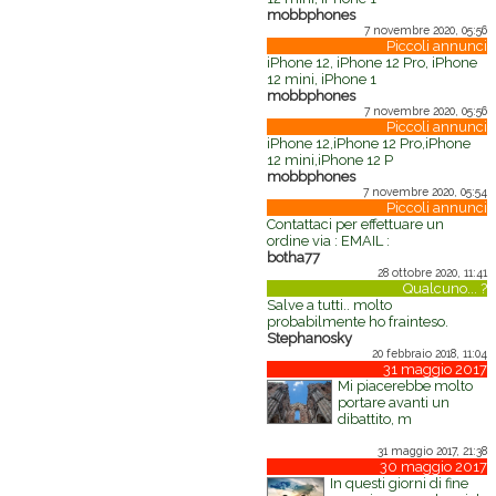
mobbphones
7 novembre 2020, 05:56
Piccoli annunci
iPhone 12, iPhone 12 Pro, iPhone
12 mini, iPhone 1
mobbphones
7 novembre 2020, 05:56
Piccoli annunci
iPhone 12,iPhone 12 Pro,iPhone
12 mini,iPhone 12 P
mobbphones
7 novembre 2020, 05:54
Piccoli annunci
Contattaci per effettuare un
ordine via : EMAIL :
botha77
28 ottobre 2020, 11:41
Qualcuno... ?
Salve a tutti.. molto
probabilmente ho frainteso.
Stephanosky
20 febbraio 2018, 11:04
31 maggio 2017
Mi piacerebbe molto
portare avanti un
dibattito, m
31 maggio 2017, 21:38
30 maggio 2017
In questi giorni di fine