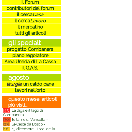
il Forum
contributori del forum
il cerca
Casa
il cerca
Lavoro
il mercatino
tutti gli articoli
gli speciali:
progetto Combanera
piano regolatore
Area Umida di La Cassa
il G.A.S.
agosto
liturgie
:
un caldo cane
lavori nell'orto
questo mese: articoli
più visti...
[45]
La diga e il lago di
Combanera -
[36]
le lame di Varisella -
[27]
Le Ceste da Bosco -
[16]
13 dicembre - I soci della