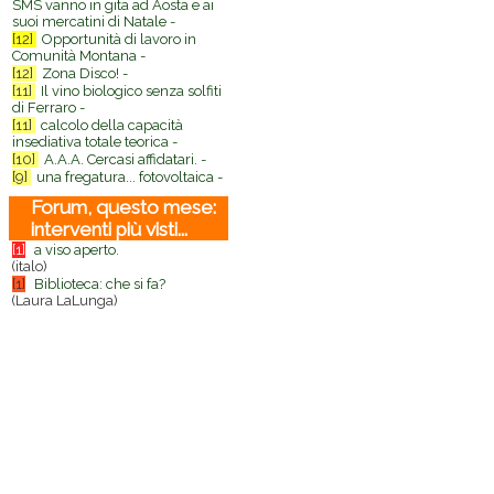
SMS vanno in gita ad Aosta e ai
suoi mercatini di Natale -
[12]
Opportunità di lavoro in
Comunità Montana -
[12]
Zona Disco! -
[11]
Il vino biologico senza solfiti
di Ferraro -
[11]
calcolo della capacità
insediativa totale teorica -
[10]
A.A.A. Cercasi affidatari. -
[9]
una fregatura... fotovoltaica -
Forum, questo mese:
interventi più visti...
[1]
a viso aperto.
(italo)
[1]
Biblioteca: che si fa?
(Laura LaLunga)