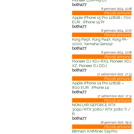
Pioneer DJM-A9 DJ
botha77
8 gennaio 2024, 12:08
Piccoli annunci
Apple iPhone 15 Pro 128GB = 700
EUR , iPhone 15 Pr
botha77
8 gennaio 2024, 12:07
Piccoli annunci
Korg Pa5X, Korg Pa4X, Korg PA-
1000, Yamaha Genos2
botha77
8 gennaio 2024, 12:06
Piccoli annunci
Pioneer DJ XDJ-RX3, Pioneer XDJ
XZ, Pioneer DJ DDJ
botha77
17 settembre 2022, 17:33
Piccoli annunci
Apple iPhone 14 Pro 128GB =
800 EUR , iPhone 14
botha77
17 settembre 2022, 17:31
Piccoli annunci
NON LHR GEFORCE RTX
3090/RTX 3080/ RTX 3080 Ti /
R
botha77
26 gennaio 2022, 09:11
Piccoli annunci
Bitmain AntMiner S19 Pro