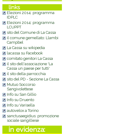
links
Elezioni 2014: programma
IDPLC
Elezioni 2014: programma
LCUPPT
sito del Comune di La Cassa
il comune gemellato: Llambi
Campbel
La Cassa su wikipedia
lacassa su Facebook
comitato genitori La Cassa
il sito dell'associazione 'La
Cassa un paese per tutti'
il sito della parrocchia
sito del PD - Sezione La Cassa
Mutuo Soccorso
Sangivolettese
Info su San Gillio
Info su Druento
Info su Varisella
autovelox a Torino
sanctusaegidius: promozione
sociale sangilliese
in evidenza: