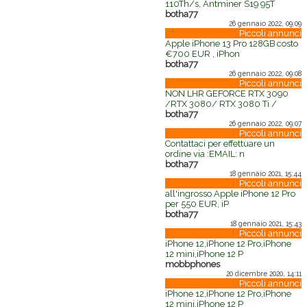
110Th/s, Antminer S19 95T
botha77
26 gennaio 2022, 09:09
Piccoli annunci
Apple iPhone 13 Pro 128GB costo
€700 EUR , iPhon
botha77
26 gennaio 2022, 09:08
Piccoli annunci
NON LHR GEFORCE RTX 3090
/RTX 3080/ RTX 3080 Ti /
botha77
26 gennaio 2022, 09:07
Piccoli annunci
Contattaci per effettuare un
ordine via :EMAIL: n
botha77
18 gennaio 2021, 15:44
Piccoli annunci
all'ingrosso Apple iPhone 12 Pro
per 550 EUR, iP
botha77
18 gennaio 2021, 15:43
Piccoli annunci
iPhone 12,iPhone 12 Pro,iPhone
12 mini,iPhone 12 P
mobbphones
20 dicembre 2020, 14:11
Piccoli annunci
iPhone 12,iPhone 12 Pro,iPhone
12 mini,iPhone 12 P