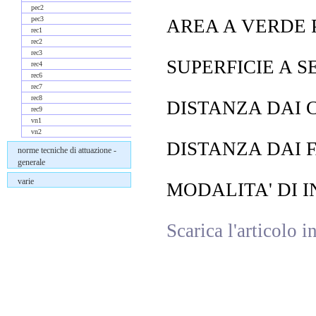
pec2
pec3
AREA A VERDE PR
rec1
rec2
rec3
SUPERFICIE A SE
rec4
rec6
rec7
rec8
DISTANZA DAI C
rec9
vn1
vn2
DISTANZA DAI F
norme tecniche di attuazione -
generale
varie
MODALITA' DI IN
Scarica l'articolo 
Commenti