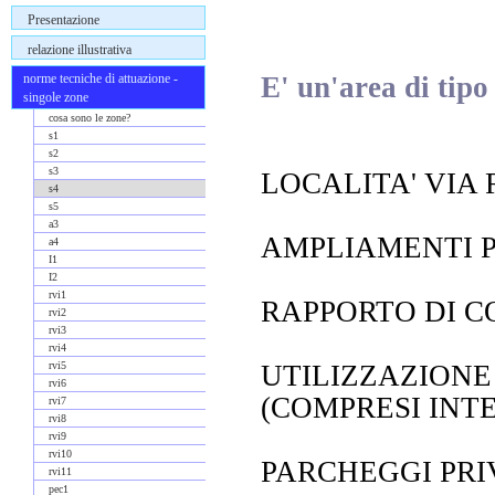
Presentazione
relazione illustrativa
E' un'area di tipo 
norme tecniche di attuazione -
singole zone
cosa sono le zone?
s1
s2
s3
LOCALITA' VIA 
s4
s5
a3
AMPLIAMENTI PAR
a4
I1
I2
rvi1
RAPPORTO DI C
rvi2
rvi3
rvi4
rvi5
UTILIZZAZIONE
rvi6
(COMPRESI INT
rvi7
rvi8
rvi9
rvi10
PARCHEGGI PRIVA
rvi11
pec1