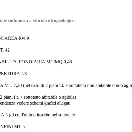
ale sottoposta a vincolo idrogeologico.
I AREA Rvi 9
T. 42
ABILITA' FONDIARIA MC/MQ 0,48
ERTURA 1/3
,20 (nel caso di 2 piani f.t. + sottotetto non abitabile o non agib
 piani f.t. + sottotetto abitabile o agibile)
 pendenza vedere schemi grafici allegati
di cui l'ultimo inserito nel sottotetto
NFINI MT 5