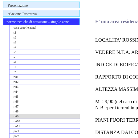
Presentazione
relazione illustrativa
E' una area residenzi
norme tecniche di attuazione - singole zone
cosa sono le zone?
s1
s2
LOCALITA' ROSSIN
s3
s4
VEDERE N.T.A. AR
s5
a3
a4
INDICE DI EDIFIC
I1
I2
RAPPORTO DI COP
rvi1
rvi2
rvi3
ALTEZZA MASSIMA MT. 7
rvi4
rvi5
MT. 9,90 (nel caso di 2
rvi6
rvi7
N.B. :per i terreni in
rvi8
rvi9
PIANI FUORI TERRA 3 (
rvi10
rvi11
pec1
DISTANZA DAI CO
pec2