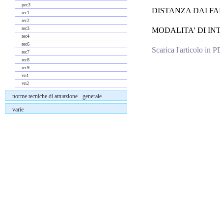
pec3
DISTANZA DAI FA
rec1
rec2
rec3
MODALITA' DI INTE
rec4
rec6
Scarica l'articolo in 
rec7
rec8
rec9
Commenti
vn1
vn2
norme tecniche di attuazione - generale
varie