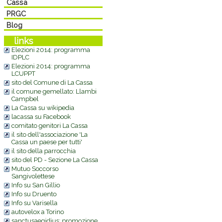
Cassa
PRGC
Blog
links
Elezioni 2014: programma
IDPLC
Elezioni 2014: programma
LCUPPT
sito del Comune di La Cassa
il comune gemellato: Llambi
Campbel
La Cassa su wikipedia
lacassa su Facebook
comitato genitori La Cassa
il sito dell'associazione 'La
Cassa un paese per tutti'
il sito della parrocchia
sito del PD - Sezione La Cassa
Mutuo Soccorso
Sangivolettese
Info su San Gillio
Info su Druento
Info su Varisella
autovelox a Torino
sanctusaegidius: promozione