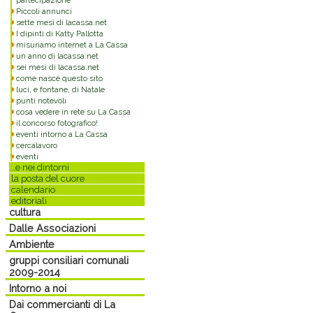
partecipazione
Piccoli annunci
sette mesi di lacassa.net
I dipinti di Katty Pallotta
misuriamo internet a La Cassa
un anno di lacassa.net
sei mesi di lacassa.net
come nasce questo sito
luci, e fontane, di Natale
punti notevoli
cosa vedere in rete su La Cassa
il concorso fotografico!
eventi intorno a La Cassa
cercalavoro
eventi
..e nei dintorni
la posta del cuore
calendario
editoriali
cultura
Dalle Associazioni
Ambiente
gruppi consiliari comunali
2009-2014
Intorno a noi
Dai commercianti di La