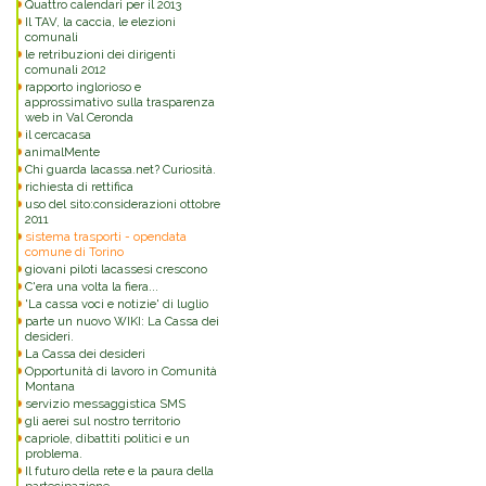
Quattro calendari per il 2013
Il TAV, la caccia, le elezioni
comunali
le retribuzioni dei dirigenti
comunali 2012
rapporto inglorioso e
approssimativo sulla trasparenza
web in Val Ceronda
il cercacasa
animalMente
Chi guarda lacassa.net? Curiosità.
richiesta di rettifica
uso del sito:considerazioni ottobre
2011
sistema trasporti - opendata
comune di Torino
giovani piloti lacassesi crescono
C'era una volta la fiera...
'La cassa voci e notizie' di luglio
parte un nuovo WIKI: La Cassa dei
desideri.
La Cassa dei desideri
Opportunità di lavoro in Comunità
Montana
servizio messaggistica SMS
Commenti
gli aerei sul nostro territorio
capriole, dibattiti politici e un
problema.
Il futuro della rete e la paura della