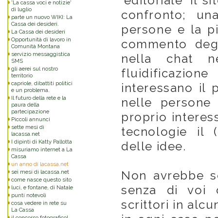
'editoriale' il
'La cassa voci e notizie'
di luglio
confronto; un
parte un nuovo WIKI: La
Cassa dei desideri.
persone e la pi
La Cassa dei desideri
Opportunità di lavoro in
commento degli
Comunità Montana
servizio messaggistica
nella chat 
SMS
gli aerei sul nostro
fluidificazi
territorio
capriole, dibattiti politici
interessano il
e un problema.
Il futuro della rete e la
nelle persone 
paura della
partecipazione
proprio interess
Piccoli annunci
sette mesi di
tecnologie il 
lacassa.net
I dipinti di Katty Pallotta
delle idee.
misuriamo internet a La
Cassa
un anno di lacassa.net
sei mesi di lacassa.net
Non avrebbe s
come nasce questo sito
senza di voi 
luci, e fontane, di Natale
punti notevoli
scrittori in alcun
cosa vedere in rete su
La Cassa
il concorso fotografico!