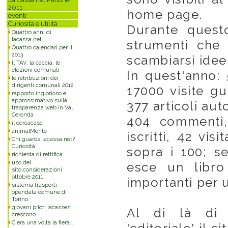
2011
home page.
eventi
Curiosità e utilità
Durante quest
Quattro anni di
lacassa.net
strumenti che 
Quattro calendari per il
2013
scambiarsi idee
Il TAV, la caccia, le
elezioni comunali
In quest'anno: 
le retribuzioni dei
dirigenti comunali 2012
17000 visite g
rapporto inglorioso e
approssimativo sulla
377 articoli aut
trasparenza web in Val
Ceronda
404 commenti,
il cercacasa
animalMente
iscritti, 42 vi
Chi guarda lacassa.net?
Curiosità.
sopra i 100; s
richiesta di rettifica
uso del
esce un libro
sito:considerazioni
ottobre 2011
importanti per 
sistema trasporti -
opendata comune di
Torino
giovani piloti lacassesi
Al di là di 
crescono
C'era una volta la fiera...