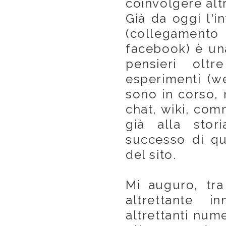
coinvolgere alt
Già da oggi l'i
(collegament
facebook) è una
pensieri oltr
esperimenti (we
sono in corso, 
chat, wiki, com
già alla stor
successo di qu
del sito.
Mi auguro, tra
altrettante i
altrettanti nume