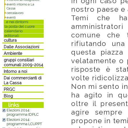
in ogni caso pe
eventi intorno a La
nostro paese e 
Cassa
cercalavoro
Temi che han
eventi
..e nei dintorni
amministratori
la posta del cuore
calendario
comune che t
editoriali
cultura
rifiutando una
Dalle Associazioni
questa piazza t
Ambiente
velatamente o 
gruppi consiliari
comunali 2009-2014
risposte è sta
Intorno a noi
volte ridicolizza
Dai commercianti di
La Cassa
Non mi sento in
PRGC
ha agito in q
Blog
oltre il prese
links
Elezioni 2014:
agire sempre 
programma IDPLC
propone in temi
Elezioni 2014:
programma LCUPPT