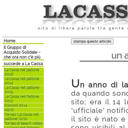
Home
Il Gruppo di
Acquisto Solidale -
un 
che ora non c'è più
succede a La Cassa
La Cassa nel pallone
2016
La Cassa nel pallone
U
n anno di l
2014
La Cassa nel pallone
da quando sono s
2015
La Cassa nel Pallone
sito; era il 14
2013
Elezioni 2014
'ufficiale' noti
KIDS!
Torneo 'La Cassa nel
il sito è nato 
pallone' 2012
Torneo di beach volley
sono visibili al
La Cassa nel Pallone