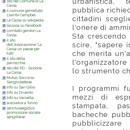
urbanistica,
sito del Comune di La
Cassa
pubblica richied
il comune gemellato:
Llambi Campbel
cittadini scegl
La Cassa su wikipedia
lacassa su Facebook
l'onere di ammin
comitato genitori La
Sta crescendo 
Cassa
il sito
scire, "sapere i
dell'associazione 'La
Cassa un paese per
che merita un'a
tutti'
il sito della
l'organizzatore
parrocchia
sito del PD - Sezione
lo strumento ch
La Cassa
Mutuo Soccorso
Sangivolettese
I programmi fu
Info su San Gillio
Info su Druento
mezzi di espr
Info su Varisella
autovelox a Torino
stampata, pa
sanctusaegidius:
promozione sociale
bacheche pubbl
sangilliese
pubblicizzare