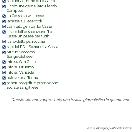
sito del Comune di La Cassa
il comune gemellato: Llambi
Campbel
La Cassa su wikipedia
lacassa su Facebook
comitato genitori La Cassa
il sito dell'associazione 'La
Cassa un paese per tutti'
il sito della parrocchia
sito del PD - Sezione La Cassa
Mutuo Soccorso
Sangivolettese
Info su San Gillio
Info su Druento
Info su Varisella
autovelox a Torino
sanctusaegidius: promozione
sociale sangilliese
Questo sito non rappresenta una testata giornalistica in quanto non
Testi e immagini pubblicati sotto 