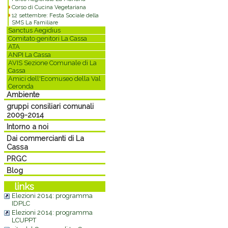
Corso di Cucina Vegetariana
12 settembre: Festa Sociale della
SMS La Familiare
Sanctus Aegidius
Comitato genitori La Cassa
ATA
ANPI La Cassa
AVIS Sezione Comunale di La
Cassa
Amici dell'Ecomuseo della Val
Ceronda
Ambiente
gruppi consiliari comunali
2009-2014
Intorno a noi
Dai commercianti di La
Cassa
PRGC
Blog
links
Elezioni 2014: programma
IDPLC
Elezioni 2014: programma
LCUPPT