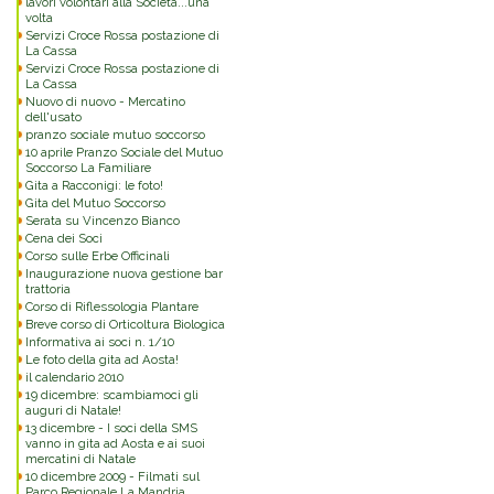
lavori volontari alla Società...una
volta
Servizi Croce Rossa postazione di
La Cassa
Servizi Croce Rossa postazione di
La Cassa
Nuovo di nuovo - Mercatino
dell'usato
pranzo sociale mutuo soccorso
10 aprile Pranzo Sociale del Mutuo
Soccorso La Familiare
Gita a Racconigi: le foto!
Gita del Mutuo Soccorso
Serata su Vincenzo Bianco
Cena dei Soci
Corso sulle Erbe Officinali
Inaugurazione nuova gestione bar
trattoria
Corso di Riflessologia Plantare
Breve corso di Orticoltura Biologica
Informativa ai soci n. 1/10
Le foto della gita ad Aosta!
il calendario 2010
19 dicembre: scambiamoci gli
auguri di Natale!
13 dicembre - I soci della SMS
vanno in gita ad Aosta e ai suoi
mercatini di Natale
10 dicembre 2009 - Filmati sul
Parco Regionale La Mandria