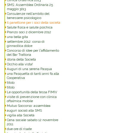
Clinica Oftalmica 2013
SMS: Assemblea Ordinaria 25
maggio 3013
Consulenze nell'ambito del
benessere psicologico
Il panettone per i soci della società
Salute fisica e salute psichica
Pranzo soci 2 dicembre 2012
una bella gita
settembre 2012: corso di
ginnastica dolce
Concorso di idee per l'affidamento
del Bar Trattoria
storia della Società
Occhio alla vista!
Auguri di una serena Pasqua
una Pasquetta di tanti anni fà alla
Cooperativa
titolo
titolo
Le opportunità della tessa FIMIV
visite di prevenzione con clinica
oftalmica mobile
Mutuo Soccorso: assemblea
auguri sociali alla SMS
vigilia alla Società
Cena sociale sabato 12 novembre
2011
due ore di risate