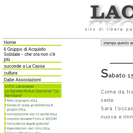
Home
Il Gruppo di Acquisto
Solidale - che ora non c'è
più
succede a La Cassa
S
cultura
abato 1
Dalle Associazioni
U.P.S. Lacassese
La Società Mutuo Soccorso ''La
Come da tra
Familiare''
sede.
fiera 15 giugno 2014
torneo di scala 40 domenica 8
Sarà l'occa
giugno 2014
convocazione soci 12 aprile 2014
nuova e rinn
incontro tessere Fimiv e SECOM
Consulenza legale gratuita!
Agevolazioni soci sms 2014