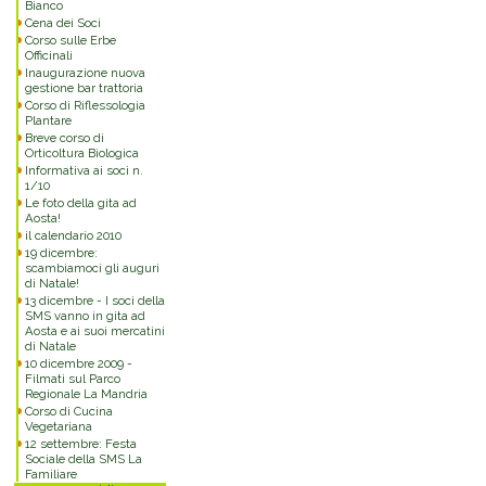
Bianco
Cena dei Soci
Commenti
Corso sulle Erbe
Officinali
Inaugurazione nuova
gestione bar trattoria
Corso di Riflessologia
Plantare
Breve corso di
Orticoltura Biologica
Informativa ai soci n.
1/10
Le foto della gita ad
Aosta!
il calendario 2010
19 dicembre:
scambiamoci gli auguri
di Natale!
13 dicembre - I soci della
SMS vanno in gita ad
Aosta e ai suoi mercatini
di Natale
10 dicembre 2009 -
Filmati sul Parco
Regionale La Mandria
Corso di Cucina
Vegetariana
12 settembre: Festa
Sociale della SMS La
Familiare