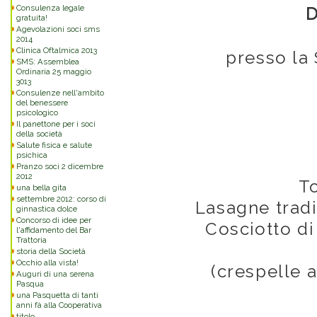
Consulenza legale
D
gratuita!
Agevolazioni soci sms
2014
Clinica Oftalmica 2013
presso la
SMS: Assemblea
Ordinaria 25 maggio
3013
Consulenze nell'ambito
del benessere
psicologico
Il panettone per i soci
della società
Salute fisica e salute
psichica
Pranzo soci 2 dicembre
2012
T
una bella gita
settembre 2012: corso di
Lasagne tradiz
ginnastica dolce
Concorso di idee per
Cosciotto di
l'affidamento del Bar
Trattoria
storia della Società
Occhio alla vista!
(crespelle a
Auguri di una serena
Pasqua
una Pasquetta di tanti
anni fà alla Cooperativa
titolo