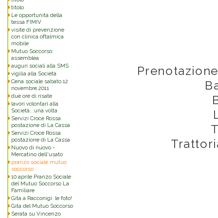
titolo
Le opportunità della
tessa FIMIV
visite di prevenzione
con clinica oftalmica
mobile
Mutuo Soccorso:
assemblea
auguri sociali alla SMS
Prenotazione
vigilia alla Società
Cena sociale sabato 12
B
novembre 2011
due ore di risate
lavori volontari alla
Società...una volta
Servizi Croce Rossa
postazione di La Cassa
T
Servizi Croce Rossa
postazione di La Cassa
Trattoria d
Nuovo di nuovo -
Mercatino dell'usato
pranzo sociale mutuo
soccorso
10 aprile Pranzo Sociale
del Mutuo Soccorso La
Familiare
Gita a Racconigi: le foto!
Gita del Mutuo Soccorso
Serata su Vincenzo