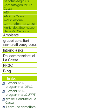
Sanctus Aegidius
Comitato genitori La
Cassa
ATA
ANPI La Cassa
AVIS Sezione
Comunale di La Cassa
Amici dell'Ecomuseo
della Val Ceronda
Ambiente
gruppi consiliari
comunali 2009-2014
Intorno a noi
Dai commercianti di
La Cassa
PRGC
Blog
links
Elezioni 2014:
programma IDPLC
Elezioni 2014:
programma LCUPPT
sito del Comune di La
Cassa
il comune gemellato: