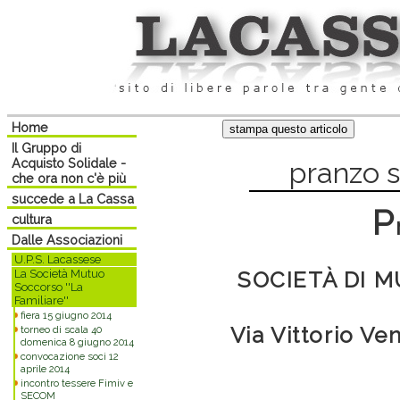
Home
Il Gruppo di
Acquisto Solidale -
pranzo 
che ora non c'è più
succede a La Cassa
P
cultura
Dalle Associazioni
U.P.S. Lacassese
La Società Mutuo
SOCIETÀ DI 
Soccorso ''La
Familiare''
fiera 15 giugno 2014
Via Vittorio Ve
torneo di scala 40
domenica 8 giugno 2014
convocazione soci 12
aprile 2014
incontro tessere Fimiv e
SECOM