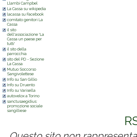
Llambi Campbel
La Cassa su wikipedia
lacassa su Facebook
comitato genitori La
Cassa
il sito
dell'associazione 'La
Cassa un paese per
tutti'
il sito della
parrocchia
sito del PD - Sezione
La Cassa
Mutuo Soccorso
Sangivolettese
Info su San Gillio
Info su Druento
Info su Varisella
autovelox a Torino
sanctusaegidius:
promozione sociale
sangilliese
RS
Questo sito non rappresenta 