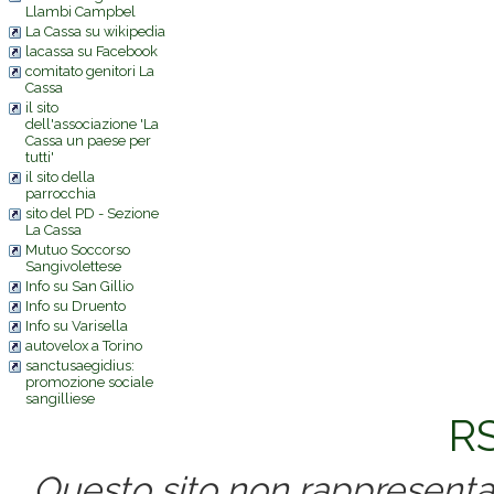
Llambi Campbel
La Cassa su wikipedia
lacassa su Facebook
comitato genitori La
Cassa
il sito
dell'associazione 'La
Cassa un paese per
tutti'
il sito della
parrocchia
sito del PD - Sezione
La Cassa
Mutuo Soccorso
Sangivolettese
Info su San Gillio
Info su Druento
Info su Varisella
autovelox a Torino
sanctusaegidius:
promozione sociale
sangilliese
RS
Questo sito non rappresenta 