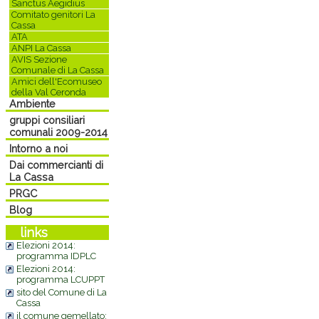
Sanctus Aegidius
Comitato genitori La
Cassa
ATA
ANPI La Cassa
AVIS Sezione
Comunale di La Cassa
Amici dell'Ecomuseo
della Val Ceronda
Ambiente
gruppi consiliari
comunali 2009-2014
Intorno a noi
Dai commercianti di
La Cassa
PRGC
Blog
links
Elezioni 2014:
programma IDPLC
Elezioni 2014:
programma LCUPPT
sito del Comune di La
Cassa
il comune gemellato: