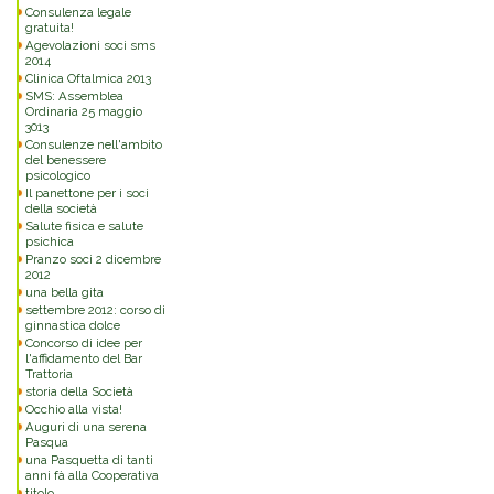
Consulenza legale
gratuita!
Agevolazioni soci sms
2014
Clinica Oftalmica 2013
SMS: Assemblea
Ordinaria 25 maggio
3013
Consulenze nell'ambito
del benessere
psicologico
Il panettone per i soci
della società
Salute fisica e salute
psichica
Pranzo soci 2 dicembre
2012
una bella gita
settembre 2012: corso di
ginnastica dolce
Concorso di idee per
l'affidamento del Bar
Trattoria
storia della Società
Occhio alla vista!
Auguri di una serena
Pasqua
una Pasquetta di tanti
anni fà alla Cooperativa
titolo