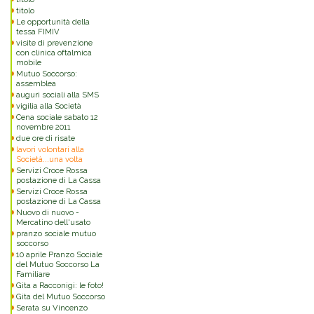
titolo
Le opportunità della
tessa FIMIV
visite di prevenzione
con clinica oftalmica
mobile
Mutuo Soccorso:
assemblea
auguri sociali alla SMS
vigilia alla Società
Cena sociale sabato 12
novembre 2011
due ore di risate
lavori volontari alla
Società...una volta
Servizi Croce Rossa
postazione di La Cassa
Servizi Croce Rossa
postazione di La Cassa
Nuovo di nuovo -
Mercatino dell'usato
pranzo sociale mutuo
soccorso
10 aprile Pranzo Sociale
del Mutuo Soccorso La
Familiare
Gita a Racconigi: le foto!
Gita del Mutuo Soccorso
Serata su Vincenzo