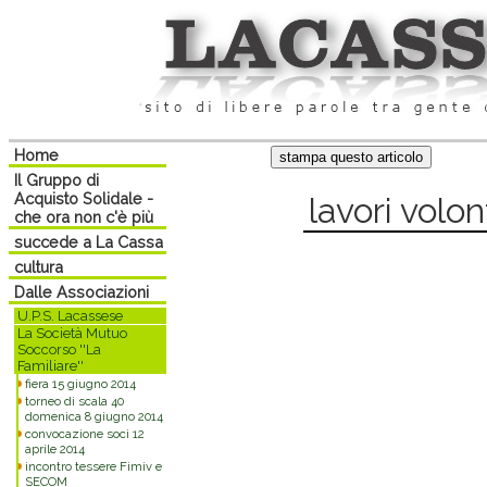
Home
Il Gruppo di
Acquisto Solidale -
lavori volon
che ora non c'è più
succede a La Cassa
cultura
Dalle Associazioni
U.P.S. Lacassese
La Società Mutuo
Soccorso ''La
Familiare''
fiera 15 giugno 2014
torneo di scala 40
domenica 8 giugno 2014
convocazione soci 12
aprile 2014
incontro tessere Fimiv e
SECOM