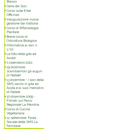
Bianco
Cena dei Soci
Corso sulle Erbe
Officinali
Inaugurazione nuova
gestione bar trattoria
Corso di Riflessologia
Plantare
Breve corso di
Orticoltura Biologica
Informativa ai soci n.
1/10
Le foto della gita ad
Aosta!
il calendario 2010
19 dicembre:
scambiamoci gli auguri
di Natale!
13 dicembre - I soci della
SMS vanno in gita ad
Aosta e ai suoi mercatini
di Natale
10 dicembre 2009 -
Filmati sul Parco
Regionale La Mandria
Corso di Cucina
Vegetariana
12 settembre: Festa
Sociale della SMS La
Familiare