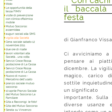
Con cachi 
titolo
il baccalà
Le opportunità della
tessa FIMIV
festa
visite di prevenzione
con clinica oftalmica
mobile
Mutuo Soccorso:
assemblea
auguri sociali alla SMS
vigilia alla Società
di Gianfranco Vissa
Cena sociale sabato 12
novembre 2011
due ore di risate
Ci avviciniamo 
lavori volontari alla
Società...una volta
pensare ai piat
Servizi Croce Rossa
postazione di La Cassa
dicembre. La vigil
Servizi Croce Rossa
postazione di La Cassa
magico, carico d
Nuovo di nuovo -
Mercatino dell'usato
sottile inquietudi
pranzo sociale mutuo
soccorso
un significato
10 aprile Pranzo Sociale
del Mutuo Soccorso La
importante. Sulla 
Familiare
Gita a Racconigi: le foto!
diverse usanze e
Gita del Mutuo Soccorso
Serata su Vincenzo
intende come un pa