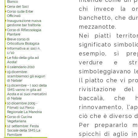
Bianco
Cena dei Soci
chi invece la o
Corso sulle Erbe
Officinali
banchetto, che dur
Inaugurazione nuova
gestione bar trattoria
mezzanotte.
Corso di Riflessologia
Plantare
Nei piatti territ
Breve corso di
Orticoltura Biologica
significato simboli
Informativa ai soci n.
esempio, si pr
1/10
Le foto della gita ad
verdure e st
Aosta!
il calendario 2010
simboleggiavano l
19 dicembre:
scambiamoci gli auguri
Il piatto che vi p
di Natale!
13 dicembre - I soci della
rivisitazione de
SMS vanno in gita ad
Aosta e ai suoi mercatini
baccalà, che h
di Natale
10 dicembre 2009 -
rinnovamento, l'a
Filmati sul Parco
Regionale La Mandria
ciò che è diverso d
Corso di Cucina
Vegetariana
Per prepararlo m
12 settembre: Festa
Sociale della SMS La
spicchi di aglio in
Familiare