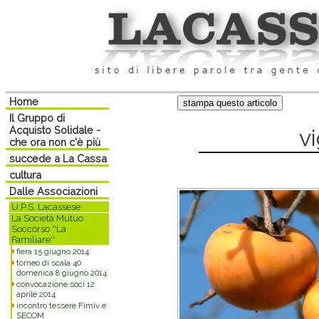
Home
Il Gruppo di
Acquisto Solidale -
vi
che ora non c'è più
succede a La Cassa
cultura
Dalle Associazioni
U.P.S. Lacassese
La Società Mutuo
Soccorso ''La
Familiare''
fiera 15 giugno 2014
torneo di scala 40
domenica 8 giugno 2014
convocazione soci 12
aprile 2014
incontro tessere Fimiv e
SECOM