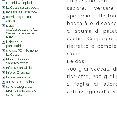
un passino sottile
Llambi Campbel
La Cassa su wikipedia
sapore. Versat
lacassa su Facebook
specchio nelle fond
comitato genitori La
Cassa
baccalà e dispone
il sito
dell'associazione 'La
di spuma di patat
Cassa un paese per
tutti'
cachi. Cosparge
il sito della
ristretto e comple
parrocchia
sito del PD - Sezione
d'olio.
La Cassa
Mutuo Soccorso
Le dosi
Sangivolettese
Info su San Gillio
300 g di baccalà di
Info su Druento
ristretto, 200 g di 
Info su Varisella
autovelox a Torino
1 foglia di allor
sanctusaegidius:
promozione sociale
extravergine d'oliv
sangilliese