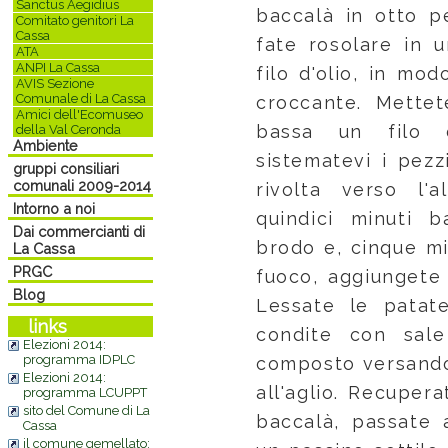
Sanctus Aegidius
baccalà in otto p
Comitato genitori La
Cassa
fate rosolare in 
ATA
ANPI La Cassa
filo d'olio, in mod
AVIS Sezione
Comunale di La Cassa
croccante. Mettet
Amici dell'Ecomuseo
bassa un filo d
della Val Ceronda
Ambiente
sistematevi i pezz
gruppi consiliari
comunali 2009-2014
rivolta verso l'a
Intorno a noi
quindici minuti 
Dai commercianti di
brodo e, cinque mi
La Cassa
PRGC
fuoco, aggiungete i
Blog
Lessate le patate
links
condite con sal
Elezioni 2014:
programma IDPLC
composto versando 
Elezioni 2014:
all'aglio. Recupera
programma LCUPPT
sito del Comune di La
baccalà, passate a
Cassa
il comune gemellato: