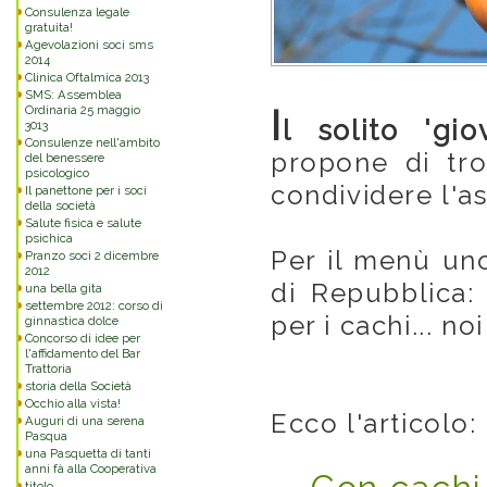
Consulenza legale
gratuita!
Agevolazioni soci sms
2014
Clinica Oftalmica 2013
SMS: Assemblea
I
Ordinaria 25 maggio
l solito 'gi
3013
Consulenze nell'ambito
propone di trov
del benessere
psicologico
condividere l'a
Il panettone per i soci
della società
Salute fisica e salute
psichica
Per il menù un
Pranzo soci 2 dicembre
2012
di Repubblica: 
una bella gita
settembre 2012: corso di
per i cachi... n
ginnastica dolce
Concorso di idee per
l'affidamento del Bar
Trattoria
storia della Società
Occhio alla vista!
Ecco l'articolo:
Auguri di una serena
Pasqua
una Pasquetta di tanti
anni fà alla Cooperativa
titolo