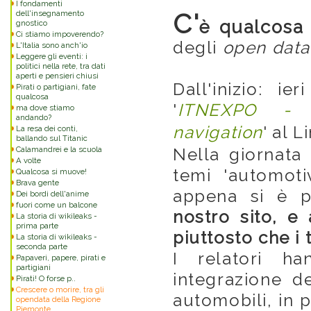
I fondamenti
dell'insegnamento
C'
è qualcosa 
gnostico
Ci stiamo impoverendo?
degli
open data
L'Italia sono anch'io
Leggere gli eventi: i
politici nella rete, tra dati
aperti e pensieri chiusi
Dall'inizio: i
Pirati o partigiani, fate
qualcosa
'
ITNEXPO - I
ma dove stiamo
andando?
navigation
' al L
La resa dei conti,
ballando sul Titanic
Calamandrei e la scuola
Nella giornata 
A volte
temi 'automotiv
Qualcosa si muove!
Brava gente
appena si è p
Dei bordi dell'anime
fuori come un balcone
nostro sito, e 
La storia di wikileaks -
prima parte
piuttosto che i 
La storia di wikileaks -
seconda parte
I relatori ha
Papaveri, papere, pirati e
partigiani
integrazione de
Pirati! O forse p..
Crescere o morire, tra gli
automobili, in p
opendata della Regione
Piemonte