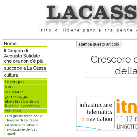
Home
Il Gruppo di
Acquisto Solidale -
Crescere o
che ora non c'è più
dell
succede a La Cassa
cultura
Lo scrigno
storia
istruzione
gemellaggio
liberi libri (dentro e
fuori dal ripostiglio)
contributi
Un giorno felice per le
finestre di La Cassa
il mondo cambia: la
rivoluzione dei dati
aperti