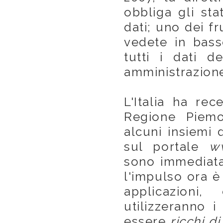
obbliga gli sta
dati; uno dei fru
vedete in bass
tutti i dati d
amministrazion
L'Italia ha re
Regione Piemo
alcuni insiemi 
sul portale
ww
sono immediata
l'impulso ora è
applicazioni,
utilizzeranno i
essere
ricchi d