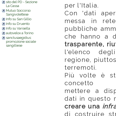
sito del PD - Sezione
per l'Italia.
La Cassa
Mutuo Soccorso
Con 'dati aper
Sangivolettese
Info su San Gillio
messa in rete
Info su Druento
pubbliche ammin
Info su Varisella
autovelox a Torino
che hanno a d
sanctusaegidius:
promozione sociale
trasparente, riu
sangilliese
l'elenco degl
regione, piuttos
terremoti.
Più volte è st
concetto f
mettere a disp
dati in quest
creare una
infr
di costruire st