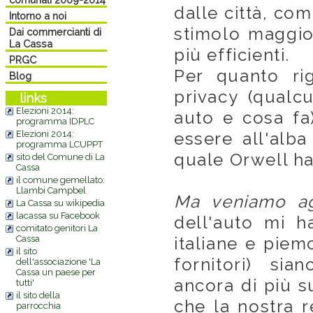
dalle città, com
Intorno a noi
stimolo maggior
Dai commercianti di
La Cassa
più efficienti.
PRGC
Per quanto rig
Blog
privacy (qualc
links
Elezioni 2014:
auto e cosa fa
programma IDPLC
Elezioni 2014:
essere all'alba
programma LCUPPT
quale Orwell ha 
sito del Comune di La
Cassa
il comune gemellato:
Llambi Campbel
Ma veniamo ag
La Cassa su wikipedia
lacassa su Facebook
dell'auto mi h
comitato genitori La
Cassa
italiane e piem
il sito
fornitori) sia
dell'associazione 'La
Cassa un paese per
ancora di più su
tutti'
il sito della
che la nostra r
parrocchia