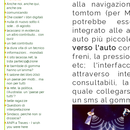
alla navigazion
Anche noi, anche qui,
anche ora
tomtom (per Ma
comunicando
Che cooler! i libri digitali
potrebbe esse
nulla di nuovo sotto il
sole... di agosto.
integrato alle a
lacassesi in evidenza:
un altro contributo... con
auto più picco
quiz
un bel contributo
verso l'auto
con
la dura vita di un tecnico
informazioni... mondiali
freni, la pressi
il sito lacassa.net, la
lista partecip@zione
etc; l'interf
le bambole di gomma
hanno un'anima?
attraverso int
Il salone del libro 2010
un paese per molti... ma
consultabili, l
non per tutti
la rete, la politica,
quale collegar
l'Australia: un 'paese per
tutti'?
un sms al gommi
belle ragazze
Questioni di
interpretazione
Sindaco, perchè non si
dissocia?
ANPI a Traves - I wish
you were here