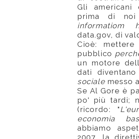
Gli americani 
prima di noi
informatiom h
data.gov, di val
Cioè: mettere 
pubblico
perchè
un motore dell
dati diventano
sociale
messo a 
Se Al Gore è par
po' più tardi;
(ricordo: "
L'eu
economia bas
abbiamo aspet
2007, la diret