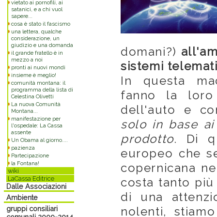
vietato ai pornofili, ai
satanici, e a chi vuol
sapere...
cosa è stato il fascismo
una lettera, qualche
considerazione, un
giudizio e una domanda
domani?)
all'a
il grande fratello è in
mezzo a noi
sistemi telemati
pronti ai nuovi mondi
insieme è meglio!
In questa mace
comunità montana: il
programma della lista di
fanno la loro
Celestina Olivetti
La nuova Comunità
dell'auto e co
Montana...
manifestazione per
solo in base ai
l'ospedale: La Cassa
assente
prodotto
. Di q
Un Obama al giorno....
pazienza
europeo che se
Partecipazione
la Fontana!
copernicana ne
wiki
LaCassa Editrice
costa tanto più
Dalle Associazioni
di una attenzi
Ambiente
gruppi consiliari
nolenti, stiamo
comunali 2009-2014