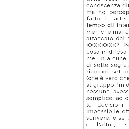
conoscenza dir
ma ho percepit
fatto di parte
tempo gli inte
men che mai cos
attaccato dal
XXXXXXXX? Pe
cosa in difesa
me, in alcune 
di sette segret
riunioni sett
(che è vero ch
al gruppo fin 
nessuno avess
semplice: ad og
le decisioni
impossibile o
scrivere, e se
e l'altro, 