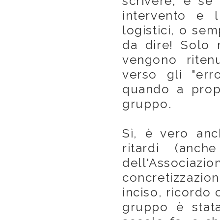
scrivere, e se
intervento e 
logistici, o se
da dire! Solo 
vengono riten
verso gli "er
quando a prop
gruppo.
Sì, è vero an
ritardi (anch
dell'Associazio
concretizzazio
inciso, ricordo 
gruppo è stata