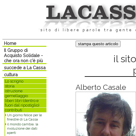
Home
Il Gruppo di
Acquisto Solidale -
il sit
che ora non c'è più
succede a La Cassa
cultura
Lo scrigno
Alberto Casale
storia
istruzione
gemellaggio
liberi libri (dentro e
fuori dal ripostiglio)
contributi
Un giorno felice per le
finestre di La Cassa
il mondo cambia: la
rivoluzione dei dati
aperti