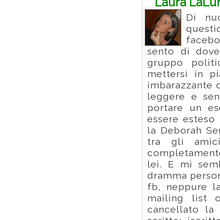
Laura LaLu
Di nu
quest
facebo
sento di dove
gruppo polit
mettersi in p
imbarazzante c
leggere e sen
portare un e
essere esteso 
la Deborah Se
tra gli ami
completamente
lei. E mi sem
dramma person
fb, neppure l
mailing list 
cancellato la