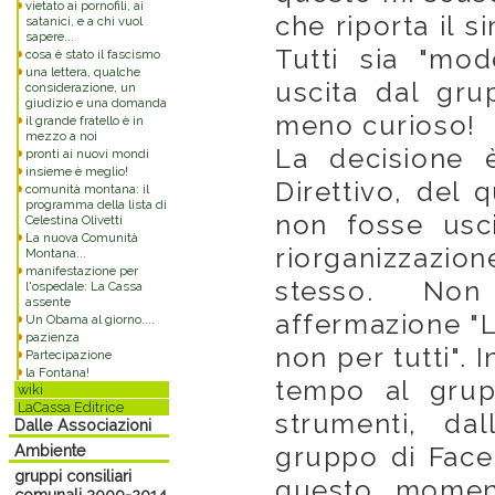
vietato ai pornofili, ai
che riporta il 
satanici, e a chi vuol
sapere...
Tutti sia "mo
cosa è stato il fascismo
una lettera, qualche
uscita dal gr
considerazione, un
giudizio e una domanda
meno curioso!
il grande fratello è in
mezzo a noi
La decisione 
pronti ai nuovi mondi
insieme è meglio!
Direttivo, del 
comunità montana: il
programma della lista di
non fosse usci
Celestina Olivetti
La nuova Comunità
riorganizzazio
Montana...
manifestazione per
stesso. Non
l'ospedale: La Cassa
assente
affermazione "
Un Obama al giorno....
pazienza
non per tutti". 
Partecipazione
la Fontana!
tempo al grupp
wiki
LaCassa Editrice
strumenti, da
Dalle Associazioni
Ambiente
gruppo di Face
gruppi consiliari
questo moment
comunali 2009-2014