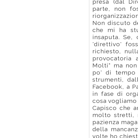
presa (dal Di
parte, non fo
riorganizzazi
Non discuto de
che mi ha st
insaputa. Se,
'direttivo' f
richiesto, nu
provocatoria 
Molti" ma non 
po' di tempo a
strumenti, dal
Facebook, a P
in fase di org
cosa vogliamo 
Capisco che an
molto stretti,
pazienza magar
della mancanz
volte ho chiest