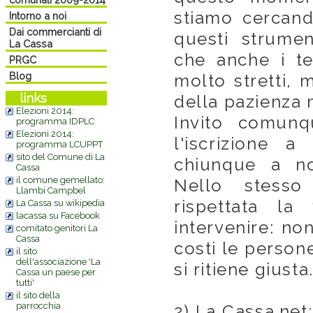
stiamo cercand
Intorno a noi
Dai commercianti di
questi strumen
La Cassa
che anche i tem
PRGC
Blog
molto stretti, 
links
della pazienza 
Elezioni 2014:
Invito comunq
programma IDPLC
Elezioni 2014:
l'iscrizione 
programma LCUPPT
sito del Comune di La
chiunque a no
Cassa
il comune gemellato:
Nello stess
Llambi Campbel
rispettata la
La Cassa su wikipedia
lacassa su Facebook
intervenire: non
comitato genitori La
Cassa
costi le person
il sito
dell'associazione 'La
si ritiene giusta
Cassa un paese per
tutti'
il sito della
parrocchia
2) La Cassa.net