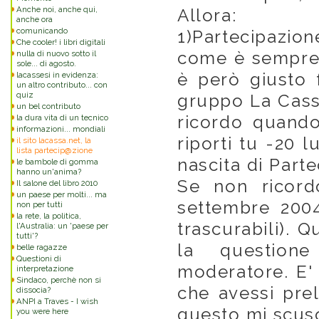
Anche noi, anche qui,
Allora:
anche ora
comunicando
1)Partecipazione
Che cooler! i libri digitali
come è sempre 
nulla di nuovo sotto il
sole... di agosto.
è però giusto 
lacassesi in evidenza:
un altro contributo... con
quiz
gruppo La Cassa
un bel contributo
ricordo quando 
la dura vita di un tecnico
informazioni... mondiali
riporti tu -20 l
il sito lacassa.net, la
lista partecip@zione
nascita di Parte
le bambole di gomma
hanno un'anima?
Se non ricord
Il salone del libro 2010
un paese per molti... ma
settembre 200
non per tutti
la rete, la politica,
trascurabili). 
l'Australia: un 'paese per
tutti'?
la questione
belle ragazze
Questioni di
moderatore. E' 
interpretazione
Sindaco, perchè non si
che avessi prel
dissocia?
ANPI a Traves - I wish
questo mi scuso.
you were here