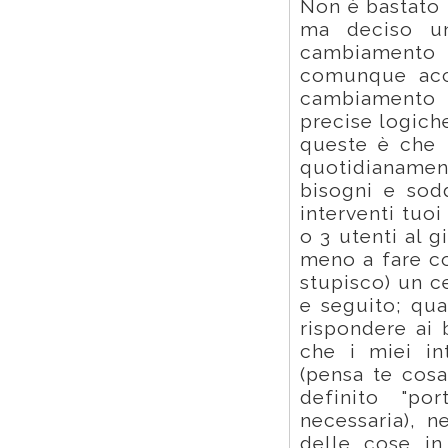
Non è bastato i
ma deciso uni
cambiamento 
comunque acce
cambiamento 
precise logich
queste è che 
quotidianamen
bisogni e sodd
interventi tuoi
o 3 utenti al 
meno a fare c
stupisco) un ce
e seguito; qua
rispondere ai 
che i miei in
(pensa te cos
definito "po
necessaria), n
delle cose in