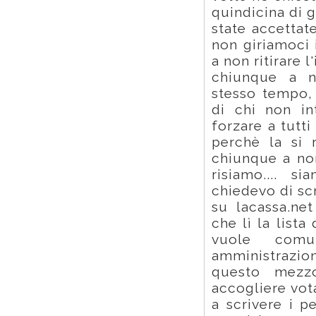
quindicina di g
state accettate
non giriamoci
a non ritirare 
chiunque a no
stesso tempo, 
di chi non in
forzare a tutti
perchè la si r
chiunque a non
risiamo.... s
chiedevo di sc
su lacassa.net
che lì la lista
vuole comun
amministrazi
questo mezzo
accogliere vot
a scrivere i p