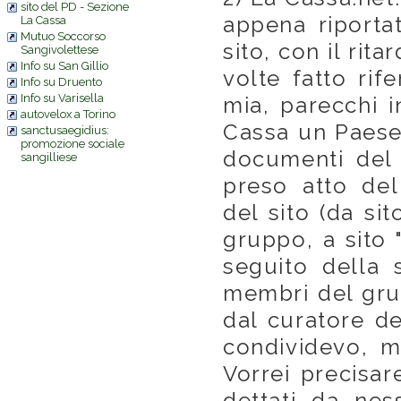
sito del PD - Sezione
appena riporta
La Cassa
Mutuo Soccorso
sito, con il rita
Sangivolettese
Info su San Gillio
volte fatto rif
Info su Druento
Info su Varisella
mia, parecchi i
autovelox a Torino
Cassa un Paese 
sanctusaegidius:
promozione sociale
documenti del
sangilliese
preso atto de
del sito (da sit
gruppo, a sito 
seguito della s
membri del gru
dal curatore d
condividevo, 
Vorrei precisar
dettati da ne