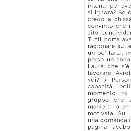
intendi per av
si ignora? Se 
credo a chissà
convinto che mo
sito condivid
Tutti porta av
ragionare sull
un po' tardi, 
perso un anno,
Laura che s'è
lavorare. Avr
voi? > Perso
capacità pol
momento mi 
gruppo che a
maniera prem
motivata. Sul
una domanda im
pagina Faceboo