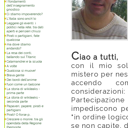
I fondamenti
dell'insegnamento
gnostico
Ci stiamo impoverendo?
L'Italia sono anch'io
Leggere gli eventi: i
politici nella rete, tra dati
aperti e pensieri chiusi
Pirati o partigiani, fate
qualcosa
ma dove stiamo
andando?
C
La resa dei conti,
iao a tutti,
ballando sul Titanic
Calamandrei e la scuola
con il mio sol
A volte
Qualcosa si muove!
mistero per nes
Brava gente
Dei bordi dell'anime
accendo com
fuori come un balcone
La storia di wikileaks -
considerazio
prima parte
La storia di wikileaks -
Partecipazi
seconda parte
Papaveri, papere, pirati e
impediscono pe
partigiani
Pirati! O forse p..
"in ordine logic
Crescere o morire, tra gli
opendata della Regione
se non capite, 
Piemonte