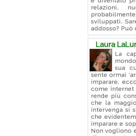
è diventato p
relazioni, 
probabilmente
sviluppati. Sa
addosso? Può da
Laura LaLu
La cap
mondo 
sua cu
sente ormai 'ar
imparare, ecc
come internet 
rende più cons
che la maggio
intervenga si 
che evidentem
imparare e sop
Non vogliono e