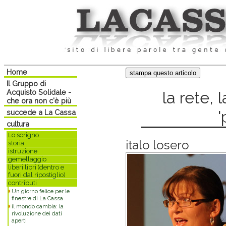
Home
Il Gruppo di
Acquisto Solidale -
la rete, l
che ora non c'è più
'
succede a La Cassa
cultura
Lo scrigno
italo losero
storia
istruzione
gemellaggio
liberi libri (dentro e
fuori dal ripostiglio)
contributi
Un giorno felice per le
finestre di La Cassa
il mondo cambia: la
rivoluzione dei dati
aperti