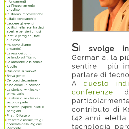
I fondamenti
dell'insegnamento
gnostico
Ci stiamo impoverendo?
L'Italia sono anch'io
Leggere gli eventi: i
politici nella rete, tra dati
aperti e pensieri chiusi
Pirati o partigiani, fate
qualcosa
S
ma dove stiamo
i svolge i
andando?
La resa dei conti,
Germania, la p
ballando sul Titanic
Calamandrei e la scuola
sentire i più 
A volte
Qualcosa si muove!
parlare di tecno
Brava gente
Dei bordi dell'anime
A
questo ind
fuori come un balcone
La storia di wikileaks -
conferenze
d
prima parte
La storia di wikileaks -
particolarment
seconda parte
Papaveri, papere, pirati e
contributo di K
partigiani
Pirati! O forse p..
(42 anni, eletta
Crescere o morire, tra gli
opendata della Regione
tecnologia per
Piemonte