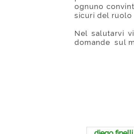
ognuno convint
sicuri del ruolo
Nel salutarvi v
domande sul mi
Commenti
diego finelli