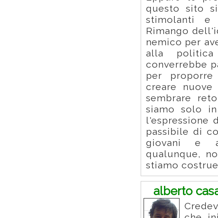
questo sito si
stimolanti 
Rimango dell'i
nemico per aver
alla politic
converrebbe pa
per proporre 
creare nuove 
sembrare reto
siamo solo in
l'espressione d
passibile di c
giovani e an
qualunque, noi
stiamo costru
alberto cas
Crede
che in