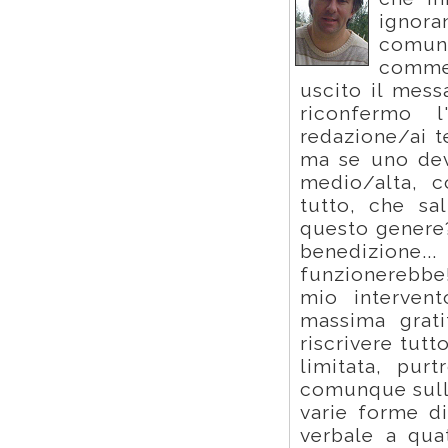
ignora
comuni
commen
uscito il mess
riconfermo l
redazione/ai t
ma se uno dev
medio/alta, c
tutto, che sa
questo genere?
benedizion
funzionerebbe!
mio intervent
massima grati
riscrivere tut
limitata, pur
comunque sulla
varie forme d
verbale a qua