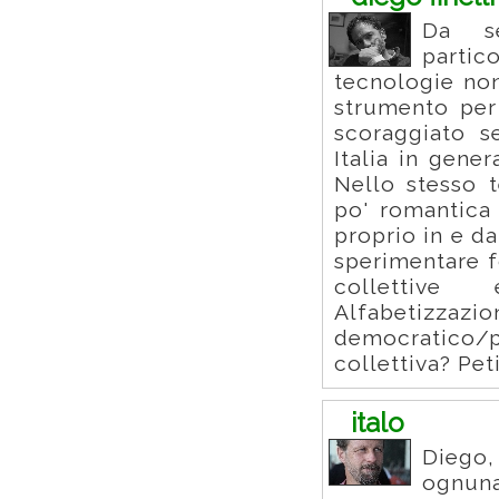
Da se
parti
tecnologie no
strumento per
scoraggiato s
Italia in gene
Nello stesso 
po' romantica
proprio in e d
sperimentare 
collettive
Alfabetizzaz
democratico/
collettiva? Pet
italo
Diego,
ognuna