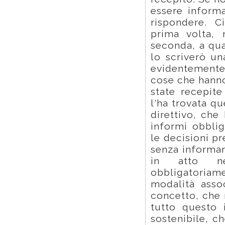
essere informa
rispondere. C
prima volta, 
seconda, a qua
lo scriverò un
evidentemente
cose che hanno
state recepit
l'ha trovata qu
direttivo, che
informi obbli
le decisioni p
senza informar
in atto n
obbligatoria
modalità asso
concetto, che 
tutto questo 
sostenibile, c