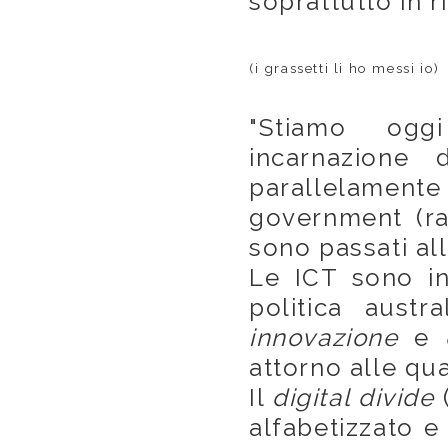
soprattutto in r
(i grassetti li ho messi io)
"Stiamo ogg
incarnazione d
parallelame
government (rap
sono passati al
Le ICT sono in
politica austr
innovazione
e
c
attorno alle qua
Il
digital divide
(
alfabetizzato e