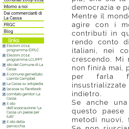
democrazia e p
Intorno a noi
Dai commercianti di
Mentre il mond
La Cassa
agire con i m
PRGC
Blog
contributi in q
links
rendo conto d
Elezioni 2014:
italiani, nei 
programma IDPLC
Elezioni 2014:
crescendo. Mi 
programma LCUPPT
sito del Comune di La
non finirà mai,
Cassa
il comune gemellato:
per farla fi
Llambi Campbel
insustrializzat
La Cassa su wikipedia
lacassa su Facebook
indietro.
comitato genitori La
Cassa
Se anche una 
il sito
dell'associazione 'La
questo paese è
Cassa un paese per
tutti'
metodi nuovi, f
il sito della
parrocchia
Se non riuscia