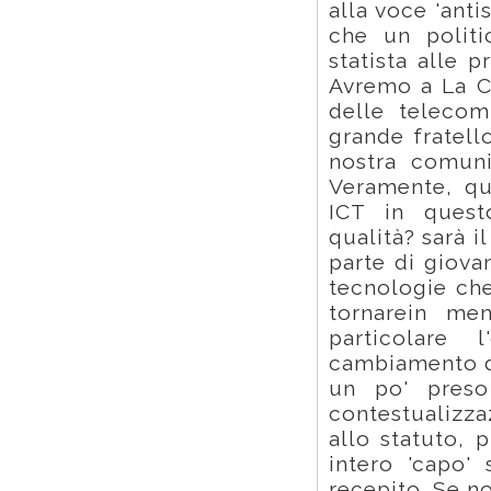
alla voce 'anti
che un politi
statista alle 
Avremo a La Ca
delle telecom
grande fratell
nostra comuni
Veramente, qu
ICT in quest
qualità? sarà il
parte di giovan
tecnologie che
tornarein men
particolare 
cambiamento de
un po' preso
contestualizz
allo statuto, 
intero 'capo'
recepito. Se no