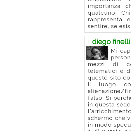
importanza 
qualcuno. Ch
rappresenta, e
sentire, se esis
diego finelli
Mi cap
person
mezzi di co
telematici e d
questo sito c
il luogo c
alienazione/f
falso. Sì perc
in questa sede
l'arricchimen
schermo che va
in modo specul