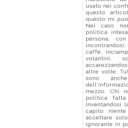
usato nei confr
questo artico
questo mi puoi
Nel caso non
politica inte
persona, con
incontrandosi
caffè, inciam
volantini, s
accarezzandosi
altre volte. T
sono anche
dell'informazi
mezzo. Chi n
politica fatt
inventandosi l
capito niente
accettare sol
ignorante in po