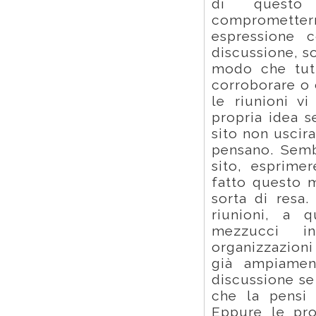
di questo
compromettern
espressione c
discussione, s
modo che tutt
corroborare o 
le riunioni v
propria idea s
sito non uscir
pensano. Semb
sito, esprimer
fatto questo 
sorta di resa.
riunioni, a q
mezzucci in
organizzazioni 
già ampiamen
discussione se
che la pensi
Eppure le pro