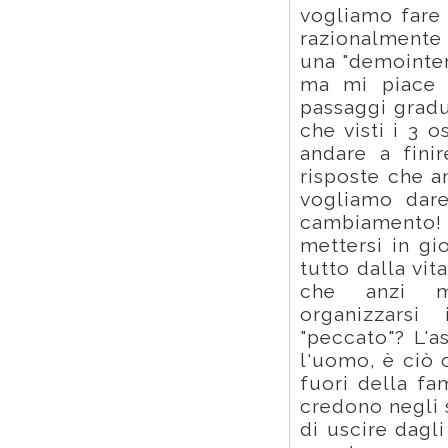
vogliamo fare 
razionalmente
una "demointer
ma mi piace c
passaggi gradu
che visti i 3 
andare a fini
risposte che a
vogliamo dare
cambiamento! 
mettersi in gi
tutto dalla vit
che anzi mi
organizzarsi
"peccato"? L'a
l'uomo, è ciò 
fuori della fa
credono negli 
di uscire dagl