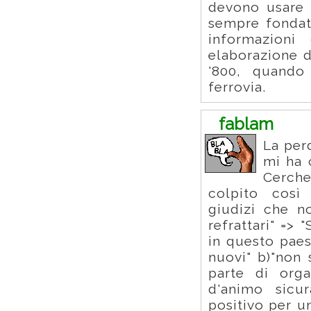
devono usare 
sempre fondati
informazioni
elaborazione d
'800, quando 
ferrovia.
fablam
La per
mi ha 
Cerche
colpito così 
giudizi che n
refrattari" =>
in questo paes
nuovi" b)"non 
parte di orga
d'animo sicu
positivo per u