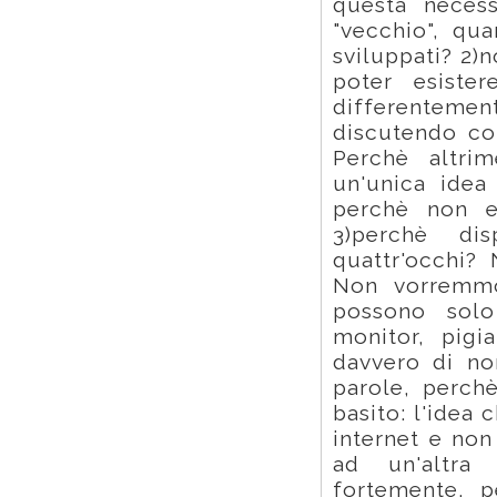
questa necess
"vecchio", qua
sviluppati? 2)
poter esiste
differentement
discutendo con
Perchè altri
un'unica idea
perchè non es
3)perchè dis
quattr'occhi?
Non vorremmo
possono sol
monitor, pigi
davvero di no
parole, perch
basito: l'idea 
internet e non
ad un'altra
fortemente, p