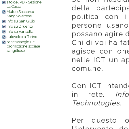
sito del PD - Sezione
della partecip
La Cassa
Mutuo Soccorso
politica con 
Sangivolettese
Info su San Gillio
persone usan
Info su Druento
Info su Varisella
possano agire d
autovelox a Torino
Chi di voi ha fa
sanctusaegidius:
promozione sociale
agisce con on
sangilliese
nelle ICT un ap
comune.
Con ICT intend
in rete,
Inf
Technologies
.
Per questo o
l'intervento de