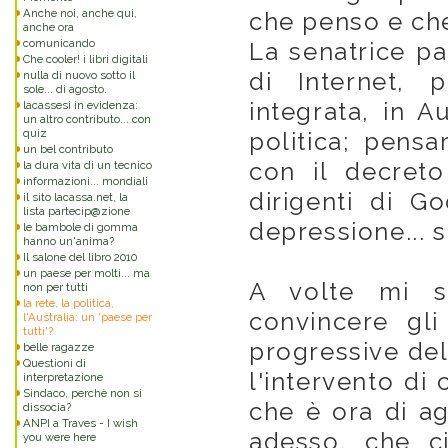
Anche noi, anche qui,
che penso e che
anche ora
comunicando
La senatrice pa
Che cooler! i libri digitali
di Internet, 
nulla di nuovo sotto il
sole... di agosto.
integrata, in A
lacassesi in evidenza:
un altro contributo... con
quiz
politica; pensa
un bel contributo
con il decret
la dura vita di un tecnico
informazioni... mondiali
dirigenti di G
il sito lacassa.net, la
lista partecip@zione
depressione... 
le bambole di gomma
hanno un'anima?
Il salone del libro 2010
un paese per molti... ma
A volte mi s
non per tutti
la rete, la politica,
convincere gli
l'Australia: un 'paese per
tutti'?
progressive del
belle ragazze
Questioni di
l'intervento di
interpretazione
Sindaco, perchè non si
che è ora di ag
dissocia?
ANPI a Traves - I wish
adesso, che c
you were here