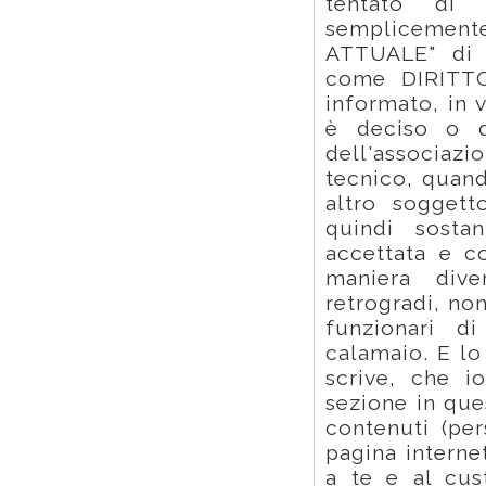
tentato di 
semplicemente 
ATTUALE" di 
come DIRITTO
informato, in 
è deciso o di
dell'associazi
tecnico, quan
altro soggett
quindi sosta
accettata e c
maniera div
retrogradi, no
funzionari 
calamaio. E lo
scrive, che i
sezione in que
contenuti (pe
pagina interne
a te e al cus