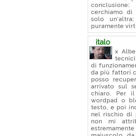
conclusione: 
cerchiamo di 
solo un'altr
puramente virtu
italo
x Albe
tecnic
di funzionamen
da più fattori
posso recuper
arrivato sul 
chiaro. Per i
wordpad o blo
testo, e poi i
nel rischio di
non mi attr
estremamente 
maiuscolo da 