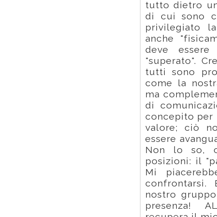
tutto dietro u
di cui sono c
privilegiato l
anche "fisica
deve essere
"superato". C
tutti sono pro
come la nostr
ma complement
di comunicazi
concepito per 
valore; ciò n
essere avangua
Non lo so, c
posizioni: il 
Mi piacerebb
confrontarsi.
nostro gruppo
presenza! 
recupera il m