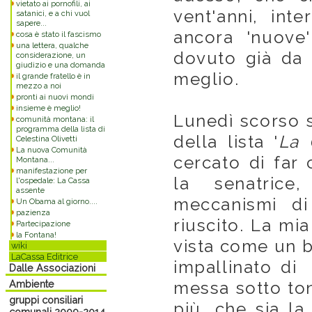
vietato ai pornofili, ai
vent'anni, int
satanici, e a chi vuol
sapere...
ancora 'nuove
cosa è stato il fascismo
una lettera, qualche
dovuto già da p
considerazione, un
giudizio e una domanda
meglio.
il grande fratello è in
mezzo a noi
pronti ai nuovi mondi
insieme è meglio!
Lunedì scorso s
comunità montana: il
programma della lista di
della lista '
La 
Celestina Olivetti
La nuova Comunità
cercato di far
Montana...
manifestazione per
la senatrice
l'ospedale: La Cassa
assente
meccanismi di
Un Obama al giorno....
pazienza
riuscito. La mi
Partecipazione
la Fontana!
vista come un b
wiki
LaCassa Editrice
impallinato di 
Dalle Associazioni
Ambiente
messa sotto ton
gruppi consiliari
più, che sia la 
comunali 2009-2014