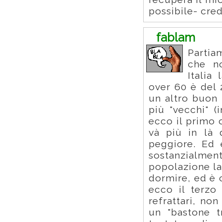
possibile- cre
fablam
Partia
che n
Italia
over 60 è del 
un altro buon 
più "vecchi" (
ecco il primo 
và più in là 
peggiore. Ed 
sostanzialm
popolazione lav
dormire, ed è 
ecco il terzo
refrattari, no
un "bastone t