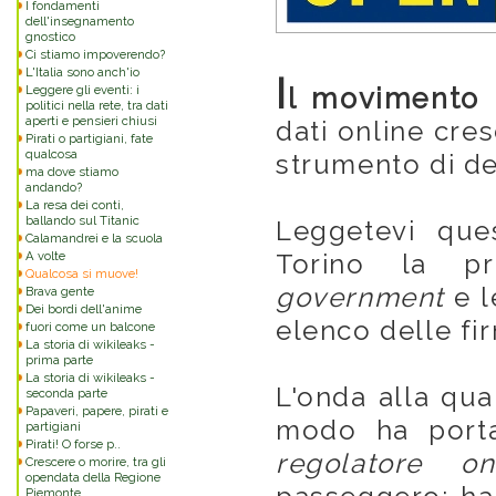
I fondamenti
dell'insegnamento
gnostico
Ci stiamo impoverendo?
L'Italia sono anch'io
I
Leggere gli eventi: i
l movimento
politici nella rete, tra dati
aperti e pensieri chiusi
dati online cre
Pirati o partigiani, fate
qualcosa
strumento di d
ma dove stiamo
andando?
La resa dei conti,
ballando sul Titanic
Leggetevi que
Calamandrei e la scuola
A volte
Torino la pri
Qualcosa si muove!
government
e l
Brava gente
Dei bordi dell'anime
elenco delle fir
fuori come un balcone
La storia di wikileaks -
prima parte
La storia di wikileaks -
L'onda alla qua
seconda parte
Papaveri, papere, pirati e
modo ha porta
partigiani
Pirati! O forse p..
regolatore on
Crescere o morire, tra gli
opendata della Regione
Piemonte