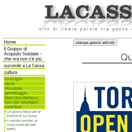
Home
Il Gruppo di
Acquisto Solidale -
Qu
che ora non c'è più
succede a La Cassa
cultura
Lo scrigno
storia
istruzione
gemellaggio
liberi libri (dentro e
fuori dal ripostiglio)
contributi
Un giorno felice per le
finestre di La Cassa
il mondo cambia: la
rivoluzione dei dati
aperti