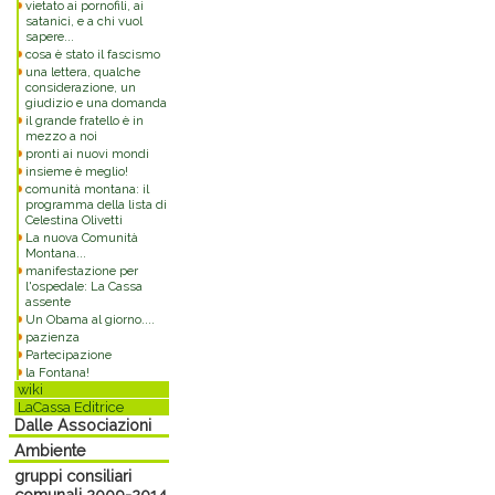
vietato ai pornofili, ai
satanici, e a chi vuol
sapere...
cosa è stato il fascismo
una lettera, qualche
considerazione, un
giudizio e una domanda
il grande fratello è in
mezzo a noi
Commenti
pronti ai nuovi mondi
insieme è meglio!
comunità montana: il
programma della lista di
Celestina Olivetti
La nuova Comunità
Montana...
manifestazione per
l'ospedale: La Cassa
assente
Un Obama al giorno....
pazienza
Partecipazione
la Fontana!
wiki
LaCassa Editrice
Dalle Associazioni
Ambiente
gruppi consiliari
comunali 2009-2014