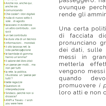
passeggero: ha
Anche noi, anche qui,
ovunque perchè
anche ora
comunicando
rende gli ammini
Che cooler! i libri digitali
nulla di nuovo sotto il
sole... di agosto.
lacassesi in evidenza:
Una certa polit
un altro contributo... con
quiz
di facciata di
un bel contributo
la dura vita di un tecnico
pronunciano gr
informazioni... mondiali
il sito lacassa.net, la
dei dati, sulle
lista partecip@zione
le bambole di gomma
messi in gran
hanno un'anima?
Il salone del libro 2010
metterla effe
un paese per molti... ma
non per tutti
vengono messi i
la rete, la politica,
l'Australia: un 'paese per
quando devo
tutti'?
belle ragazze
promuovere
i 
Questioni di
interpretazione
loro atti e non 
Sindaco, perchè non si
dissocia?
ANPI a Traves - I wish
you were here