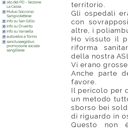
sito del PD - Sezione
territorio.
La Cassa
Gli ospedali e
Mutuo Soccorso
Sangivolettese
con sovrapposi
Info su San Gillio
Info su Druento
altre, i poliamb
Info su Varisella
autovelox a Torino
Ho vissuto il p
sanctusaegidius:
riforma sanita
promozione sociale
sangilliese
della nostra AS
Vi erano grosse
Anche parte de
favore.
Il pericolo per 
un metodo tutto 
sborso bei sold
di riguardo in 
Questo non è