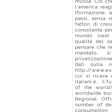
mutua. Ciò che
l'america reag
(formazione, 
passi, senza 
fattori di cre
consolante pe
mondo (vedi 
qualità del s
pensare che ne
mandato, s
privatizzazione
dati sulla n
http://www.e
cui si ricava
italiani è... i
of the world
worldwide bur
Regional Off
number of dea
consumption