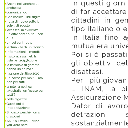
In questi giorn
Anche noi, anche qui,
anche ora
di far accettar
comunicando
Che cooler! i libri digitali
cittadini in ge
nulla di nuovo sotto il
sole... di agosto.
tipo italiano o 
lacassesi in evidenza:
un altro contributo... con
In Italia fino 
quiz
un bel contributo
mutua era univ
la dura vita di un tecnico
informazioni... mondiali
Poi si è passati
il sito lacassa.net, la
lista partecip@zione
gli obiettivi d
le bambole di gomma
hanno un'anima?
disattesi.
Il salone del libro 2010
un paese per molti... ma
Per i più giova
non per tutti
la rete, la politica,
L' INAM, la pi
l'Australia: un 'paese per
tutti'?
Assicurazione M
belle ragazze
Questioni di
Datori di lavoro
interpretazione
Sindaco, perchè non si
detrazioni 
dissocia?
ANPI a Traves - I wish
sostanzialmente
you were here