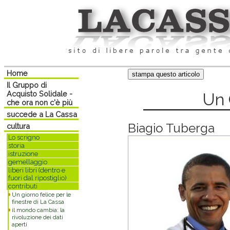
Home
Il Gruppo di
Acquisto Solidale -
Un 
che ora non c'è più
succede a La Cassa
Biagio Tuberga
cultura
Lo scrigno
storia
istruzione
gemellaggio
liberi libri (dentro e
fuori dal ripostiglio)
contributi
Un giorno felice per le
finestre di La Cassa
il mondo cambia: la
rivoluzione dei dati
aperti