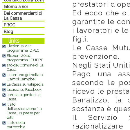
prestatori d'ope
Intorno a noi
Ed ecco che olt
Dai commercianti di
La Cassa
garantite le co
PRGC
i lavoratori e le
Blog
figli.
links
Le Casse Mutu
Elezioni 2014:
programma IDPLC
prevenzione.
Elezioni 2014:
programma LCUPPT
Negli Stati Uniti
sito del Comune di La
Cassa
Pago una assi
il comune gemellato:
Llambi Campbel
secondo le pos
La Cassa su wikipedia
ricevo le prestaz
lacassa su Facebook
comitato genitori La
Banalizzo, la
Cassa
il sito
sostanza è ques
dell'associazione 'La
Cassa un paese per
Il Servizio 
tutti'
il sito della
razionalizzar
parrocchia