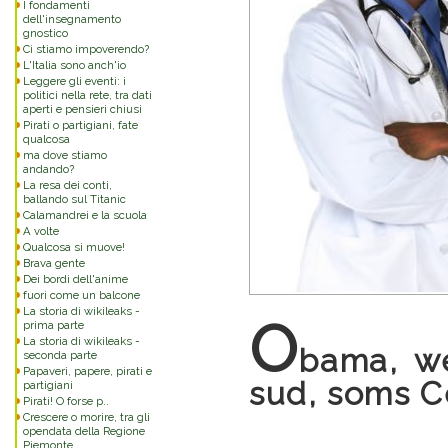
I fondamenti
dell'insegnamento
gnostico
Ci stiamo impoverendo?
L'Italia sono anch'io
Leggere gli eventi: i
politici nella rete, tra dati
aperti e pensieri chiusi
Pirati o partigiani, fate
qualcosa
ma dove stiamo
andando?
La resa dei conti,
ballando sul Titanic
Calamandrei e la scuola
A volte
Qualcosa si muove!
Brava gente
Dei bordi dell'anime
fuori come un balcone
La storia di wikileaks -
O
prima parte
La storia di wikileaks -
bama, we
seconda parte
Papaveri, papere, pirati e
sud, soms C
partigiani
Pirati! O forse p..
Crescere o morire, tra gli
opendata della Regione
Piemonte