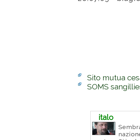
Sito mutua ce
SOMS sangillie
Commenti
italo
Sembr
nazion