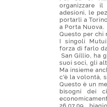
organizzare il
adesioni, le pez
portarli a Torin
a Porta Nuova.
Questo per chi 
I singoli Mutu
forza di farlo da
San Gillio, ha g
suoi soci, gli al
Ma insieme anch
c'è la volontà, s
Questo è un me
bisogni dei c
economicament
26.07.09 biagi