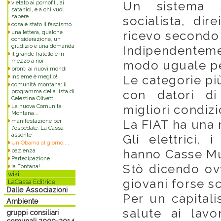
vietato ai pornofili, ai
Un sistema s
satanici, e a chi vuol
sapere...
socialista, dir
cosa è stato il fascismo
una lettera, qualche
ricevo secondo 
considerazione, un
giudizio e una domanda
Indipendentem
il grande fratello è in
mezzo a noi
modo uguale per
pronti ai nuovi mondi
insieme è meglio!
Le categorie più
comunità montana: il
programma della lista di
con datori di
Celestina Olivetti
La nuova Comunità
migliori condizi
Montana...
manifestazione per
La FIAT ha una 
l'ospedale: La Cassa
assente
Gli elettrici, 
Un Obama al giorno....
pazienza
hanno Casse M
Partecipazione
Stò dicendo ovv
la Fontana!
wiki
giovani forse s
LaCassa Editrice
Dalle Associazioni
Per un capitali
Ambiente
salute ai lavor
gruppi consiliari
comunali 2009-2014