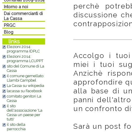
perchè potreb
Intorno a noi
discussione ch
Dai commercianti di
La Cassa
contrapposizio
PRGC
Blog
links
Elezioni 2014:
programma IDPLC
Accolgo i tuoi
Elezioni 2014:
programma LCUPPT
miei i tuoi sug
sito del Comune di La
Cassa
Anzichè rispon
il comune gemellato:
approfondire qu
Llambi Campbel
La Cassa su wikipedia
alla base di un
lacassa su Facebook
comitato genitori La
panni dell'altr
Cassa
il sito
un confronto di
dell'associazione 'La
Cassa un paese per
tutti'
Sarà un post fo
il sito della
parrocchia