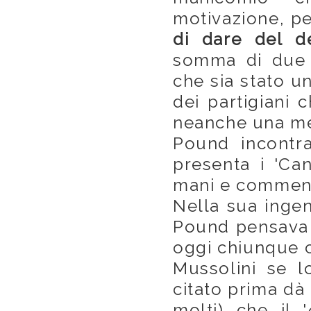
motivazione, pe
di dare del de
somma di due i
che sia stato u
dei partigiani 
neanche una me
Pound incontra
presenta i 'Can
mani e commenta 
Nella sua ingen
Pound pensava 
oggi chiunque c
Mussolini se l
citato prima dà 
molti) che il '