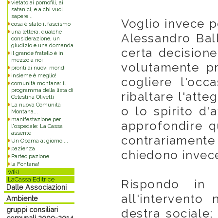
vietato ai pornofili, ai
satanici, e a chi vuol
sapere...
Voglio invece po
cosa è stato il fascismo
una lettera, qualche
Alessandro Bal
considerazione, un
giudizio e una domanda
certa decisione
il grande fratello è in
mezzo a noi
volutamente p
pronti ai nuovi mondi
insieme è meglio!
cogliere l'occ
comunità montana: il
programma della lista di
ribaltare l'atte
Celestina Olivetti
La nuova Comunità
o lo spirito d
Montana...
manifestazione per
approfondire q
l'ospedale: La Cassa
assente
contrariamente 
Un Obama al giorno....
pazienza
chiedono invece
Partecipazione
la Fontana!
wiki
LaCassa Editrice
Rispondo in 
Dalle Associazioni
all'intervento
Ambiente
gruppi consiliari
destra sociale;
comunali 2009-2014