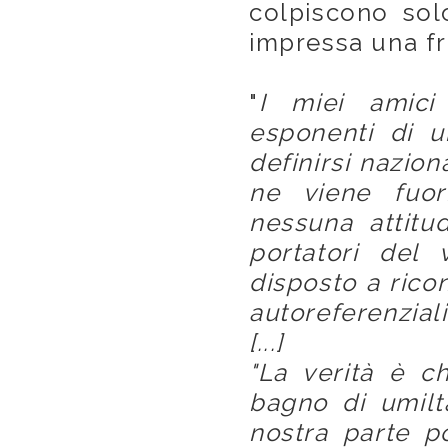
colpiscono sol
impressa una fr
"
I miei amici
esponenti di u
definirsi nazio
ne viene fuor
nessuna attitud
portatori del 
disposto a ricon
autoreferenziali 
[...]
"La verità è c
bagno di umilt
nostra parte po