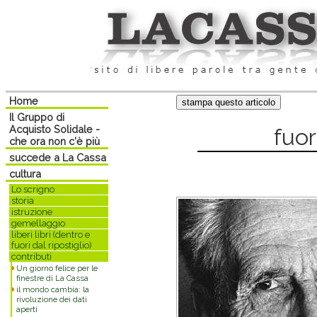
Home
Il Gruppo di
Acquisto Solidale -
fuo
che ora non c'è più
succede a La Cassa
cultura
Lo scrigno
storia
istruzione
gemellaggio
liberi libri (dentro e
fuori dal ripostiglio)
contributi
Un giorno felice per le
finestre di La Cassa
il mondo cambia: la
rivoluzione dei dati
aperti