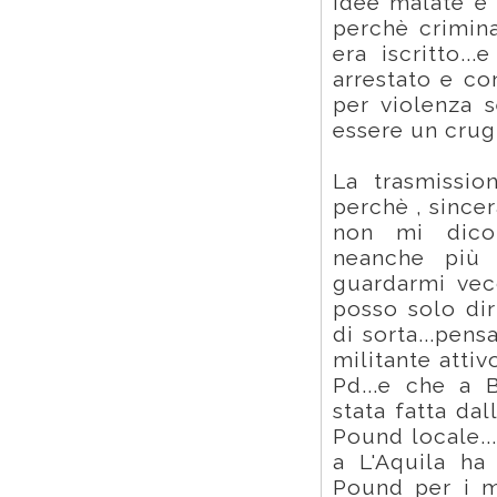
idee malate e
perchè crimin
era iscritto.
arrestato e co
per violenza s
essere un crugi
La trasmissio
perchè , since
non mi dicon
neanche più i
guardarmi vec
posso solo dir
di sorta...pen
militante attiv
Pd...e che a B
stata fatta da
Pound locale..
a L'Aquila ha
Pound per i me