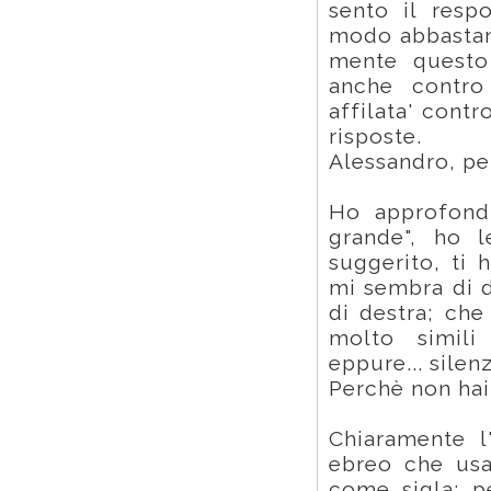
sento il resp
modo abbastan
mente questo
anche contro
affilata' contr
risposte.
Alessandro, pe
Ho approfondi
grande", ho l
suggerito, ti 
mi sembra di d
di destra; che
molto simili
eppure... silenz
Perchè non hai
Chiaramente l
ebreo che usa 
come sigla: p