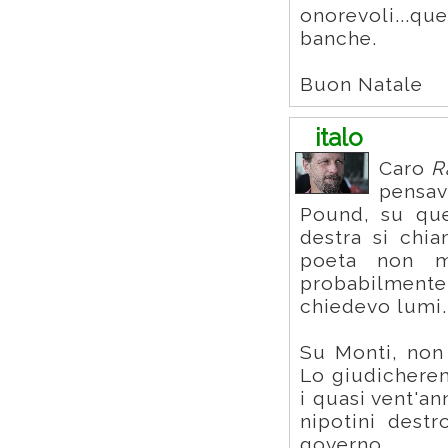
onorevoli...qu
banche.
Buon Natale
italo
Caro
R
pensa
Pound, su que
destra si chi
poeta non m
probabilment
chiedevo lumi.
Su Monti, non
Lo giudicherem
i quasi vent'a
nipotini destr
governo.