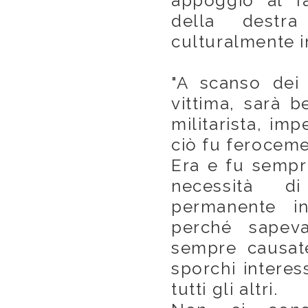
appoggio al fa
della destr
culturalmente i
"A scanso dei 
vittima, sarà 
militarista, impe
ciò fu feroceme
Era e fu sempr
necessità 
permanente in
perché sapev
sempre causate
sporchi interes
tutti gli altri.