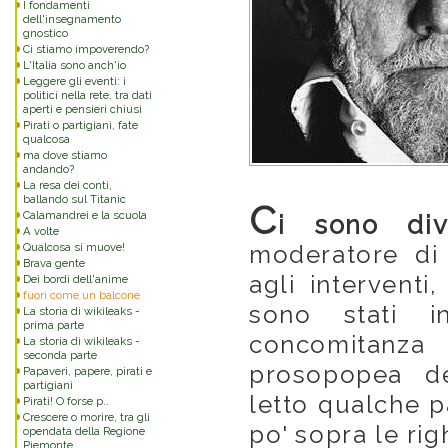
I fondamenti
dell'insegnamento
gnostico
Ci stiamo impoverendo?
L'Italia sono anch'io
Leggere gli eventi: i
politici nella rete, tra dati
aperti e pensieri chiusi
Pirati o partigiani, fate
qualcosa
ma dove stiamo
andando?
La resa dei conti,
ballando sul Titanic
C
Calamandrei e la scuola
i sono div
A volte
Qualcosa si muove!
moderatore di
Brava gente
agli interventi
Dei bordi dell'anime
fuori come un balcone
sono stati i
La storia di wikileaks -
prima parte
concomitanza
La storia di wikileaks -
seconda parte
prosopopea de
Papaveri, papere, pirati e
partigiani
letto qualche p
Pirati! O forse p..
Crescere o morire, tra gli
po' sopra le rig
opendata della Regione
Piemonte