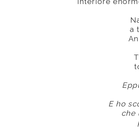
interiore enorme
Na
a 
An
T
t
Eppu
E ho sc
che 