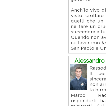
Anch'io vivo d
visto crollare
quelli che un
ne fare un cru
succederà a tut
Quando non avr
ne laveremo
l
San Paolo e Un
Alessandro 
Rassoda
Il pe
sincer
non ar
la birr
Marco Ra
risponderti...