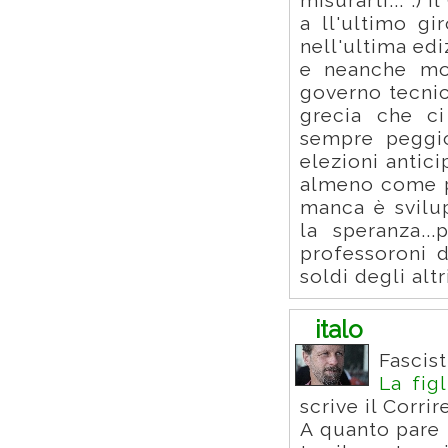
misurarti... :)
a ll'ultimo gi
nell'ultima ed
e neanche mol
governo tecnic
grecia che c
sempre peggi
elezioni antic
almeno come pr
manca è svilu
la speranza..
professoroni d
soldi degli altri
italo
Fascist
La fig
scrive il Corrir
A quanto pare 