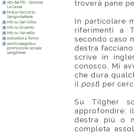
troverà pane per
sito del PD - Sezione
La Cassa
Mutuo Soccorso
Sangivolettese
In particolare m
Info su San Gillio
Info su Druento
riferimenti a 
Info su Varisella
secondo caso mi
autovelox a Torino
sanctusaegidius:
destra facciano
promozione sociale
sangilliese
scrive in ingl
conosco. Mi avv
che dura qualch
il
post
] per cerc
Su Tilgher s
approfondire: i
destra più o 
completa assol