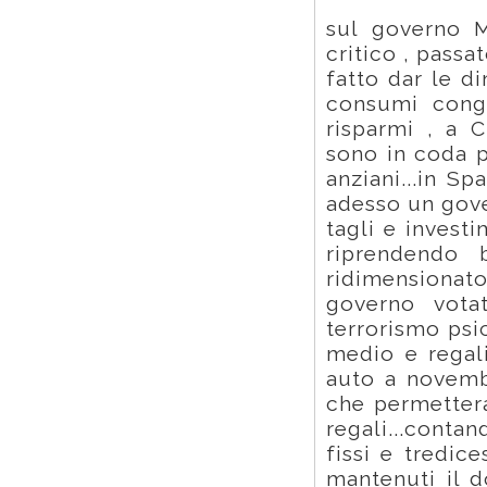
sul governo M
critico , pass
fatto dar le di
consumi conge
risparmi , a C
sono in coda pe
anziani...in S
adesso un gove
tagli e invest
riprendendo
ridimensiona
governo votat
terrorismo psi
medio e regali
auto a novemb
che permettera
regali...cont
fissi e tredic
mantenuti il d