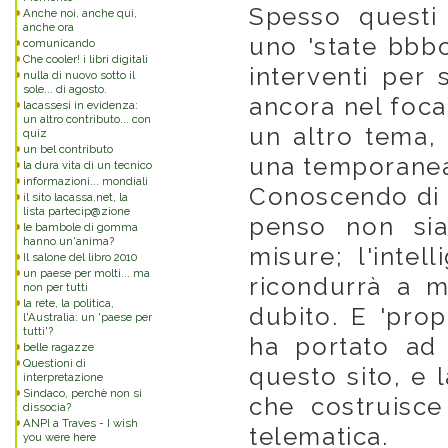
Spesso questi 
Anche noi, anche qui,
anche ora
uno 'state bbbon
comunicando
Che cooler! i libri digitali
interventi per
nulla di nuovo sotto il
sole... di agosto.
ancora nel focal
lacassesi in evidenza:
un altro contributo... con
un altro tema, 
quiz
un bel contributo
una temporanea
la dura vita di un tecnico
informazioni... mondiali
Conoscendo di 
il sito lacassa.net, la
lista partecip@zione
penso non sia
le bambole di gomma
hanno un'anima?
misure; l'inte
Il salone del libro 2010
un paese per molti... ma
ricondurrà a m
non per tutti
la rete, la politica,
dubito. E 'pro
l'Australia: un 'paese per
tutti'?
ha portato ad
belle ragazze
Questioni di
questo sito, e 
interpretazione
Sindaco, perchè non si
che costruisce
dissocia?
ANPI a Traves - I wish
telematica.
you were here