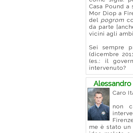
Casa Pound a 
Mor Diop a Fir
del
pogrom
co
da parte [anch
vicini agli amb
Sei sempre p
(dicembre 2011
(es.: il gove
intervenuto?
Alessandro 
Caro It
non c
interv
Firenz
me è stato un