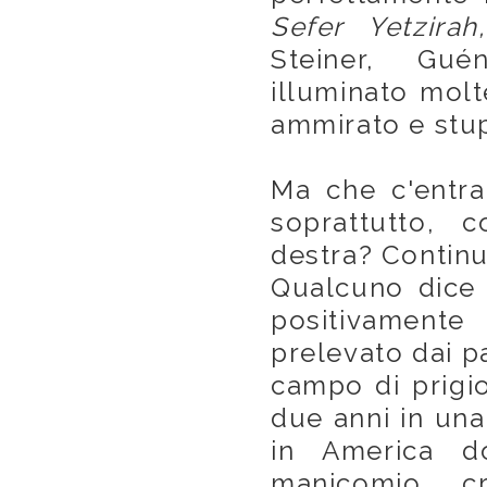
Sefer Yetzirah,
Steiner, Gué
illuminato molt
ammirato e stup
Ma che c'entra
soprattutto, c
destra? Continu
Qualcuno dice 
positivamente 
prelevato dai pa
campo di prigio
due anni in una
in America d
manicomio c