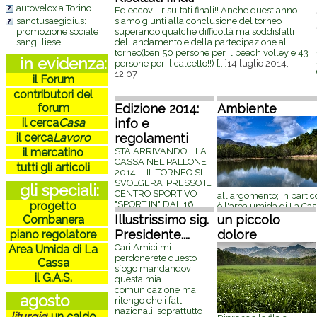
Varisella; iniziative che hanno
incontrata,
autovelox a Torino
Ed eccovi i risultati finali!! Anche quest'anno
portato alla chiusura della attività di
Questa è un
sanctusaegidius:
siamo giunti alla conclusione del torneo
'coltivazione' (strano termine...)
nel tempo; 
promozione sociale
superando qualche difficoltà ma soddisfatti
della cava. E' stato un bell'esempio
com'è stato
sangilliese
dell'andamento e della partecipazione al
per dimostrare
[...]
28 gennaio 2015,
adorato per
torneo(ben 50 persone per il beach volley e 43
09:50
in evidenza:
anche voi r
persone per il calcetto!!)
[...]
14 luglio 2014,
ottobre 201
12:07
il Forum
contributori del
forum
Edizione 2014:
Ambiente
il cerca
Casa
info e
il cerca
Lavoro
regolamenti
il mercatino
STA ARRIVANDO... LA
CASSA NEL PALLONE
tutti gli articoli
2014 IL TORNEO SI
SVOLGERA' PRESSO IL
gli speciali:
CENTRO SPORTIVO
all'argomento; in partic
"SPORT IN" DAL 16
progetto
è l'area umida di La Cas
GIUGNO AL 28 GIUGNO
completamente abband
Illustrissimo sig.
un piccolo
Combanera
BEACH VOLLEY
maggio 2014, 20:25
Presidente....
dolore
piano regolatore
APERTO A TUTTE/I 4
PARTITE GARANTITE
Cari Amici mi
Area Umida di La
COSTO € 10 DAL 30
perdonerete questo
Cassa
GIUGNO
[...]
6 giugno
sfogo mandandovi
il G.A.S.
2014, 13:54
questa mia
comunicazione ma
agosto
ritengo che i fatti
nazionali, soprattutto
liturgie
:
un caldo