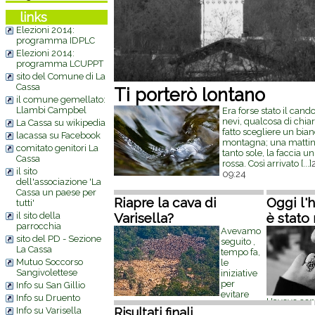
links
Elezioni 2014:
programma IDPLC
Elezioni 2014:
programma LCUPPT
sito del Comune di La
Cassa
Ti porterò lontano
il comune gemellato:
Llambi Campbel
Era forse stato il can
nevi, qualcosa di chia
La Cassa su wikipedia
fatto scegliere un bian
lacassa su Facebook
montagna; una mattina
comitato genitori La
tanto sole, la faccia un
Cassa
rossa. Così arrivato
[...]
il sito
09:24
dell'associazione 'La
Cassa un paese per
Riapre la cava di
Oggi l'
tutti'
il sito della
Varisella?
è stato
parrocchia
Avevamo
sito del PD - Sezione
seguito ,
La Cassa
tempo fa,
Mutuo Soccorso
le
Sangivolettese
iniziative
per
Info su San Gillio
evitare
Info su Druento
L'avevo con
l'espandersi della cava di pietre di
Info su Varisella
Risultati finali
fa: mai dim