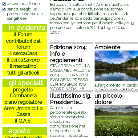
Varisella; iniziative che hanno
incontrata,
autovelox a Torino
Ed eccovi i risultati finali!! Anche quest'anno
portato alla chiusura della attività di
Questa è un
sanctusaegidius:
siamo giunti alla conclusione del torneo
'coltivazione' (strano termine...)
nel tempo; 
promozione sociale
superando qualche difficoltà ma soddisfatti
della cava. E' stato un bell'esempio
com'è stato
sangilliese
dell'andamento e della partecipazione al
per dimostrare
[...]
28 gennaio 2015,
adorato per
torneo(ben 50 persone per il beach volley e 43
09:50
in evidenza:
anche voi r
persone per il calcetto!!)
[...]
14 luglio 2014,
ottobre 201
12:07
il Forum
contributori del
forum
Edizione 2014:
Ambiente
il cerca
Casa
info e
il cerca
Lavoro
regolamenti
il mercatino
STA ARRIVANDO... LA
CASSA NEL PALLONE
tutti gli articoli
2014 IL TORNEO SI
SVOLGERA' PRESSO IL
gli speciali:
CENTRO SPORTIVO
all'argomento; in partic
"SPORT IN" DAL 16
progetto
è l'area umida di La Cas
GIUGNO AL 28 GIUGNO
completamente abband
Illustrissimo sig.
un piccolo
Combanera
BEACH VOLLEY
maggio 2014, 20:25
Presidente....
dolore
piano regolatore
APERTO A TUTTE/I 4
PARTITE GARANTITE
Cari Amici mi
Area Umida di La
COSTO € 10 DAL 30
perdonerete questo
Cassa
GIUGNO
[...]
6 giugno
sfogo mandandovi
il G.A.S.
2014, 13:54
questa mia
comunicazione ma
agosto
ritengo che i fatti
nazionali, soprattutto
liturgie
:
un caldo