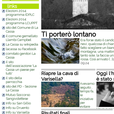
links
Elezioni 2014:
programma IDPLC
Elezioni 2014:
programma LCUPPT
sito del Comune di La
Cassa
Ti porterò lontano
il comune gemellato:
Llambi Campbel
Era forse stato il can
nevi, qualcosa di chia
La Cassa su wikipedia
fatto scegliere un bian
lacassa su Facebook
montagna; una mattina
comitato genitori La
tanto sole, la faccia un
Cassa
rossa. Così arrivato
[...]
il sito
09:24
dell'associazione 'La
Cassa un paese per
Riapre la cava di
Oggi l'
tutti'
il sito della
Varisella?
è stato
parrocchia
Avevamo
sito del PD - Sezione
seguito ,
La Cassa
tempo fa,
Mutuo Soccorso
le
Sangivolettese
iniziative
per
Info su San Gillio
evitare
Info su Druento
L'avevo con
l'espandersi della cava di pietre di
Info su Varisella
Risultati finali
fa: mai dim