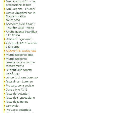
San Lorenzo 2011 - La
processione, le foto
San Lorenzo - i fuochi
Teatro: divertirsi con la
filodrammatica
sancarlese
Accademia dei Soloni:
incontro sulla musica
Anche questa è politica,
a La Cassa
Deficienti, ignoranti,...
XXV aprile 2012: la festa
e il ricordo
AIDO e AIB: castagnata
Mutuo soccorso: gita
Mutuo soccorso:
panettone con i soci e
tesseramento
Ditribuzione sonetti
capoluogo
concerto di san Lorenzo
festa di san Lorenzo
Pro loco: cena sociale
Donazione AVIS
festa dei volontari
festa dell'ippocastano
festa della donna
carnevale
Pro Loco: polentata