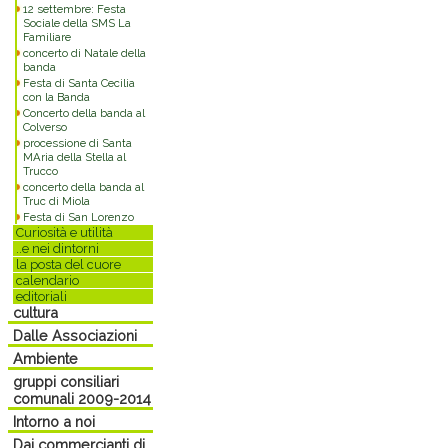
12 settembre: Festa
Sociale della SMS La
Familiare
concerto di Natale della
banda
Festa di Santa Cecilia
con la Banda
Concerto della banda al
Colverso
processione di Santa
MAria della Stella al
Trucco
concerto della banda al
Truc di Miola
Festa di San Lorenzo
Curiosità e utilità
..e nei dintorni
la posta del cuore
calendario
editoriali
cultura
Dalle Associazioni
Ambiente
gruppi consiliari
comunali 2009-2014
Intorno a noi
Dai commercianti di