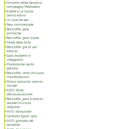
Concerto della banda al
campeggio Mattodera
Estate a La Cassa:
centro estivo
Un due tre per....
fiera commerciale
Bocciofila: gara
pinnacola
Bocciofila: gara scopa
Festa della birra
Bocciofila: gra di san
lorenzo
Gara residenti e
villeggianti
Processione santo
patrono
Bocciofila: cena chiusura
manifestazioni
Mutuo soccorso: pranzo
sociale
AIDO: festa
dell'associazione
Bocciofila: gara e pranzo
sociale chiusura
stagione
AVIS: donazione
Cantores Egidii: gita
AVIS: giornata del
donatore