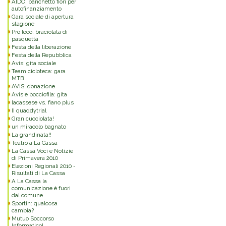
AIDO: banchetto fiori per
autofinanziamento
Gara sociale di apertura
stagione
Pro loco: braciolata di
pasquetta
Festa della liberazione
Festa della Repubblica
Avis: gita sociale
Team cicloteca: gara
MTB
AVIS: donazione
Avis e bocciofila: gita
lacassese vs. fiano plus
II quaddytrial
Gran cucciolata!
un miracolo bagnato
La grandinata!!
Teatro a La Cassa
La Cassa Voci e Notizie
di Primavera 2010
Elezioni Regionali 2010 -
Risultati di La Cassa
A La Cassa la
comunicazione è fuori
dal comune
Sportin: qualcosa
cambia?
Mutuo Soccorso
Informatico!