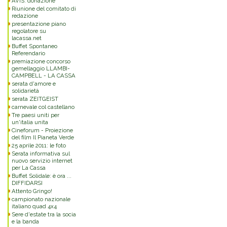
AVIS: donazione
Riunione del comitato di
redazione
presentazione piano
regolatore su
lacassa.net
Buffet Spontaneo
Referendario
premiazione concorso
gemellaggio LLAMBI-
CAMPBELL - LA CASSA
serata d'amore e
solidarietà
serata ZEITGEIST
carnevale col castellano
Tre paesi uniti per
un'italia unita
Cineforum - Proiezione
del film Il Pianeta Verde
25 aprile 2011: le foto
Serata informativa sul
nuovo servizio internet
per La Cassa
Buffet Solidale: è ora ...
DIFFIDARSI
Attento Gringo!
campionato nazionale
italiano quad 4x4
Sere d'estate tra la socia
e la banda