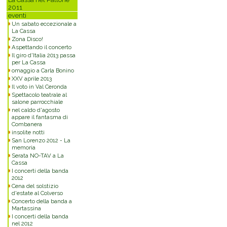
2011
eventi
Un sabato eccezionale a
La Cassa
Zona Disco!
Aspettando il concerto
Il giro d'Italia 2013 passa
per La Cassa
omaggio a Carla Bonino
XXV aprile 2013
Il voto in Val Ceronda
Spettacolo teatrale al
salone parrocchiale
nel caldo d'agosto
appare il fantasma di
Combanera
insolite notti
San Lorenzo 2012 - La
memoria
Serata NO-TAV a La
Cassa
I concerti della banda
2012
Cena del solstizio
d'estate al Colverso
Concerto della banda a
Martassina
I concerti della banda
nel 2012