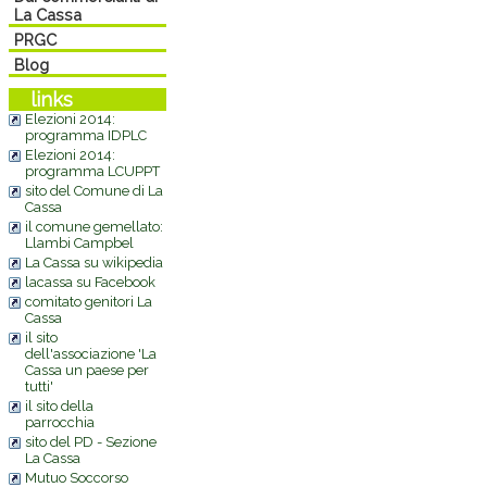
La Cassa
PRGC
Blog
links
Elezioni 2014:
programma IDPLC
Elezioni 2014:
programma LCUPPT
sito del Comune di La
Cassa
il comune gemellato:
Llambi Campbel
La Cassa su wikipedia
lacassa su Facebook
comitato genitori La
Cassa
il sito
dell'associazione 'La
Cassa un paese per
tutti'
il sito della
parrocchia
sito del PD - Sezione
La Cassa
Mutuo Soccorso