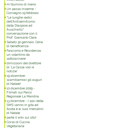
m'illumino di meno
Un passo insieme -
Convegno 19 febbraio
"Le lunghe radici
dell'Antisemitismo:
dalla Diaspora ad
Auschwitz"
conversazione con il
Prof. Giancarlo Clara
Sabato 30 gennaio: Cena
di beneficenza
Fascismo e Resistenza:
un volantino da
sottoscrivere
dimissioni del direttore
di 'La Cassa voci e
notizie'
19 dicembre:
scambiamoci gli auguri
di Natale!
10 dicembre 2009 -
Filmati sul Parco
Regionale La Mandria
13 dicembre - I soci della
SMS vanno in gita ad
Aosta e ai suoi mercatini
di Natale
parte il wiki sul sito!
Corso di Cucina
Vegetariana