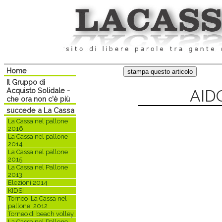
Home
Il Gruppo di
Acquisto Solidale -
AIDO
che ora non c'è più
succede a La Cassa
La Cassa nel pallone
2016
La Cassa nel pallone
2014
La Cassa nel pallone
2015
La Cassa nel Pallone
2013
Elezioni 2014
KIDS!
Torneo 'La Cassa nel
pallone' 2012
Torneo di beach volley
La Cassa nel Pallone