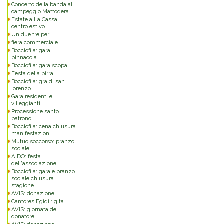
Concerto della banda al
campeggio Mattodera
Estate a La Cassa:
centro estivo
Un due tre per....
fiera commerciale
Bocciofila: gara
pinnacola
Bocciofila: gara scopa
Festa della birra
Bocciofila: gra di san
lorenzo
Gara residenti e
villeggianti
Processione santo
patrono
Bocciofila: cena chiusura
manifestazioni
Mutuo soccorso: pranzo
sociale
AIDO: festa
dell'associazione
Bocciofila: gara e pranzo
sociale chiusura
stagione
AVIS: donazione
Cantores Egidii: gita
AVIS: giornata del
donatore