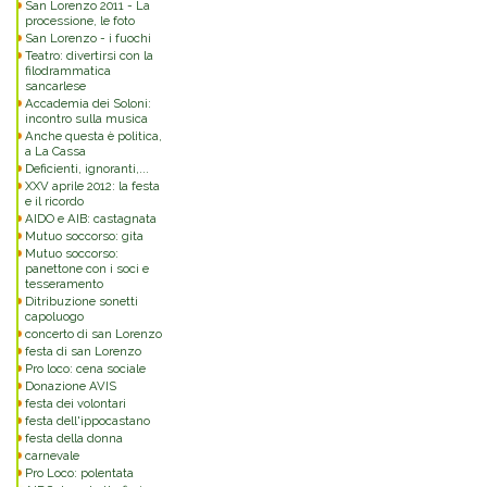
San Lorenzo 2011 - La
processione, le foto
San Lorenzo - i fuochi
Teatro: divertirsi con la
filodrammatica
sancarlese
Accademia dei Soloni:
incontro sulla musica
Anche questa è politica,
a La Cassa
Deficienti, ignoranti,...
XXV aprile 2012: la festa
e il ricordo
AIDO e AIB: castagnata
Mutuo soccorso: gita
Mutuo soccorso:
panettone con i soci e
tesseramento
Ditribuzione sonetti
capoluogo
concerto di san Lorenzo
festa di san Lorenzo
Pro loco: cena sociale
Donazione AVIS
festa dei volontari
festa dell'ippocastano
festa della donna
carnevale
Pro Loco: polentata