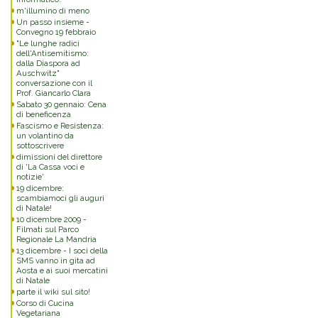
m'illumino di meno
Un passo insieme -
Convegno 19 febbraio
"Le lunghe radici
dell'Antisemitismo:
dalla Diaspora ad
Auschwitz"
conversazione con il
Prof. Giancarlo Clara
Sabato 30 gennaio: Cena
di beneficenza
Fascismo e Resistenza:
un volantino da
sottoscrivere
dimissioni del direttore
di 'La Cassa voci e
notizie'
19 dicembre:
scambiamoci gli auguri
di Natale!
10 dicembre 2009 -
Filmati sul Parco
Regionale La Mandria
13 dicembre - I soci della
SMS vanno in gita ad
Aosta e ai suoi mercatini
di Natale
parte il wiki sul sito!
Corso di Cucina
Vegetariana