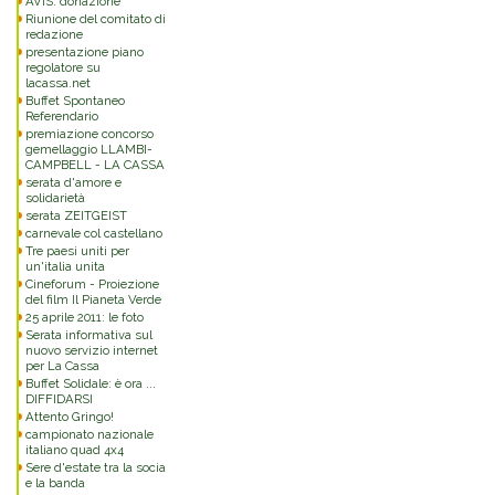
AVIS: donazione
Riunione del comitato di
redazione
presentazione piano
regolatore su
lacassa.net
Buffet Spontaneo
Referendario
premiazione concorso
gemellaggio LLAMBI-
CAMPBELL - LA CASSA
serata d'amore e
solidarietà
serata ZEITGEIST
carnevale col castellano
Tre paesi uniti per
un'italia unita
Cineforum - Proiezione
del film Il Pianeta Verde
25 aprile 2011: le foto
Serata informativa sul
nuovo servizio internet
per La Cassa
Buffet Solidale: è ora ...
DIFFIDARSI
Attento Gringo!
campionato nazionale
italiano quad 4x4
Sere d'estate tra la socia
e la banda