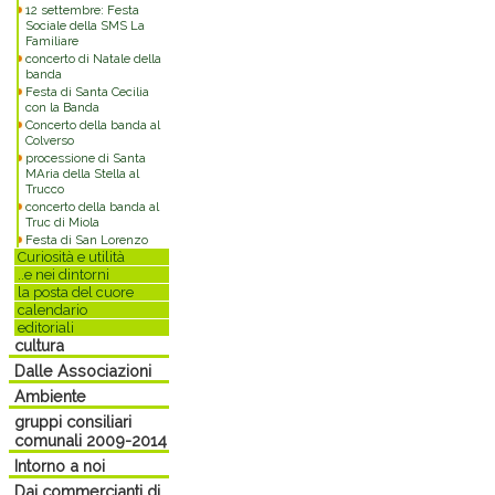
12 settembre: Festa
Sociale della SMS La
Familiare
concerto di Natale della
banda
Festa di Santa Cecilia
con la Banda
Concerto della banda al
Colverso
processione di Santa
MAria della Stella al
Trucco
concerto della banda al
Truc di Miola
Festa di San Lorenzo
Curiosità e utilità
..e nei dintorni
la posta del cuore
calendario
editoriali
cultura
Dalle Associazioni
Ambiente
gruppi consiliari
comunali 2009-2014
Intorno a noi
Dai commercianti di