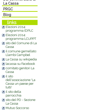
La Cassa
PRGC
Blog
links
Elezioni 2014:
programma IDPLC
Elezioni 2014:
programma LCUPPT
sito del Comune di La
Cassa
il comune gemellato:
Llambi Campbel
La Cassa su wikipedia
lacassa su Facebook
comitato genitori La
Cassa
il sito
dell'associazione 'La
Cassa un paese per
tutti'
il sito della
parrocchia
sito del PD - Sezione
La Cassa
Mutuo Soccorso