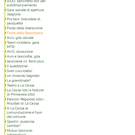
AIDO: banchetto fiori per
autofinanziamento
Gara sociale di apertura
stagione
Pro loco: braciolata di
pasquetta
Festa della liberazione
Festa della Repubblica
Avis: gita sociale
Team cicloteca: gara
MTB
AVIS: donazione
Avis e bocciofila: gita
lacassese vs. fiano plus
II quaddytrial
Gran cucciolata!
un miracolo bagnato
La grandinata!!
Teatro a La Cassa
La Cassa Voci e Notizie
di Primavera 2010
Elezioni Regionali 2010 -
Risultati di La Cassa
A La Cassa la
comunicazione è fuori
dal comune
Sportin: qualcosa
cambia?
Mutuo Soccorso
Informatico!