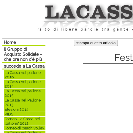
Home
Il Gruppo di
Acquisto Solidale -
Fest
che ora non c'è più
succede a La Cassa
La Cassa nel pallone
2016
La Cassa nel pallone
2014
La Cassa nel pallone
2015
La Cassa nel Pallone
2013
Elezioni 2014
KIDS!
Torneo 'La Cassa nel
pallone' 2012
Torneo di beach volley
La Cassa nel Pallone