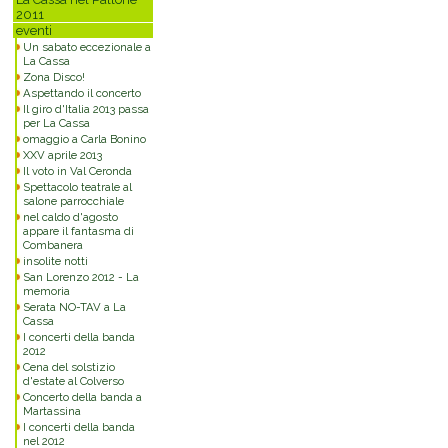
2011
eventi
Un sabato eccezionale a
La Cassa
Zona Disco!
Aspettando il concerto
Il giro d'Italia 2013 passa
per La Cassa
omaggio a Carla Bonino
XXV aprile 2013
Il voto in Val Ceronda
Spettacolo teatrale al
salone parrocchiale
nel caldo d'agosto
appare il fantasma di
Combanera
insolite notti
San Lorenzo 2012 - La
memoria
Serata NO-TAV a La
Cassa
I concerti della banda
2012
Cena del solstizio
d'estate al Colverso
Concerto della banda a
Martassina
I concerti della banda
nel 2012