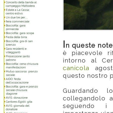
Concerto della banda al
campeggio Mattodera
Estate a La Cassa:
centro estivo
Un due tre per....
fiera commerciale
Bocciofila: gara
pinnacola
Bocciofila: gara scopa
Festa della birra
I
Bocciofila: gra di san
n queste note
lorenzo
Gara residenti e
è piacevole ri
villeggianti
Processione santo
intorno al Cer
patrono
Bocciofila: cena chiusura
canicola
agosta
manifestazioni
Mutuo soccorso: pranzo
questo nostro p
sociale
AIDO: festa
dell'associazione
Bocciofila: gara e pranzo
Guardando l
sociale chiusura
stagione
collegandolo a
AVIS: donazione
Cantores Egidii: gita
seguendo i n
AVIS: giornata del
donatore