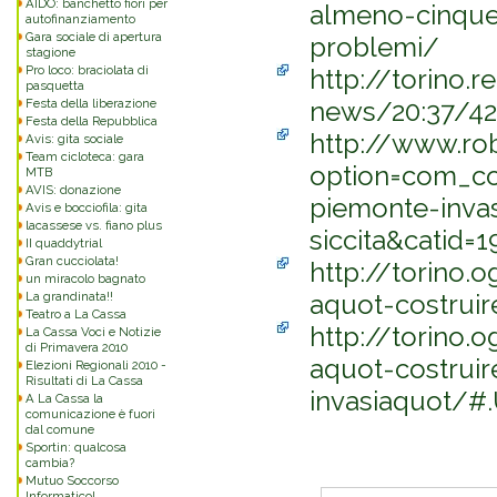
AIDO: banchetto fiori per
almeno-cinque
autofinanziamento
Gara sociale di apertura
problemi/
stagione
Pro loco: braciolata di
http://torino.r
pasquetta
news/20:37/4
Festa della liberazione
Festa della Repubblica
http://www.rob
Avis: gita sociale
Team cicloteca: gara
option=com_con
MTB
AVIS: donazione
piemonte-inva
Avis e bocciofila: gita
lacassese vs. fiano plus
siccita&catid=
II quaddytrial
Gran cucciolata!
http://torino.o
un miracolo bagnato
aquot-costruir
La grandinata!!
Teatro a La Cassa
http://torino.o
La Cassa Voci e Notizie
di Primavera 2010
aquot-costruir
Elezioni Regionali 2010 -
Risultati di La Cassa
invasiaquot/
A La Cassa la
comunicazione è fuori
dal comune
Sportin: qualcosa
Commenti
cambia?
Mutuo Soccorso
Informatico!