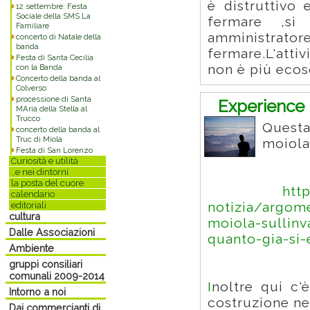
è distruttivo
12 settembre: Festa
Sociale della SMS La
fermare ,si
Familiare
amministrat
concerto di Natale della
banda
fermare.L'atti
Festa di Santa Cecilia
non è più ecos
con la Banda
Concerto della banda al
Colverso
processione di Santa
Experience
MAria della Stella al
Trucco
Questa
concerto della banda al
Truc di Miola
moiola 
Festa di San Lorenzo
Curiosità e utilità
..e nei dintorni
la posta del cuore
htt
calendario
notizia/argome
editoriali
cultura
moiola-sullinv
Dalle Associazioni
quanto-gia-si-
Ambiente
gruppi consiliari
comunali 2009-2014
I
noltre qui c'
Intorno a noi
costruzione ne
Dai commercianti di