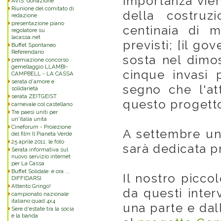
importanza vien
AVIS: donazione
Riunione del comitato di
della costruz
redazione
presentazione piano
centinaia di m
regolatore su
lacassa.net
previsti; [il g
Buffet Spontaneo
Referendario
sosta nel dimos
premiazione concorso
gemellaggio LLAMBI-
cinque invasi 
CAMPBELL - LA CASSA
serata d'amore e
segno che l'at
solidarietà
serata ZEITGEIST
questo progett
carnevale col castellano
Tre paesi uniti per
un'italia unita
Cineforum - Proiezione
A settembre un
del film Il Pianeta Verde
25 aprile 2011: le foto
sarà dedicata p
Serata informativa sul
nuovo servizio internet
per La Cassa
Buffet Solidale: è ora ...
Il nostro picco
DIFFIDARSI
Attento Gringo!
da questi interv
campionato nazionale
italiano quad 4x4
una parte e dall
Sere d'estate tra la socia
e la banda