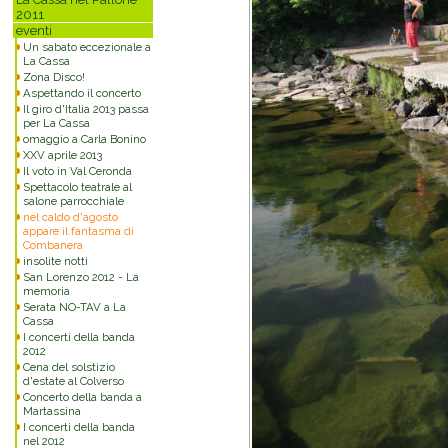
2011
eventi
Un sabato eccezionale a
La Cassa
Zona Disco!
Aspettando il concerto
Il giro d'Italia 2013 passa
per La Cassa
omaggio a Carla Bonino
XXV aprile 2013
Il voto in Val Ceronda
Spettacolo teatrale al
salone parrocchiale
nel caldo d'agosto
appare il fantasma di
Combanera
insolite notti
San Lorenzo 2012 - La
memoria
Serata NO-TAV a La
Cassa
I concerti della banda
2012
Cena del solstizio
d'estate al Colverso
Concerto della banda a
Martassina
I concerti della banda
nel 2012