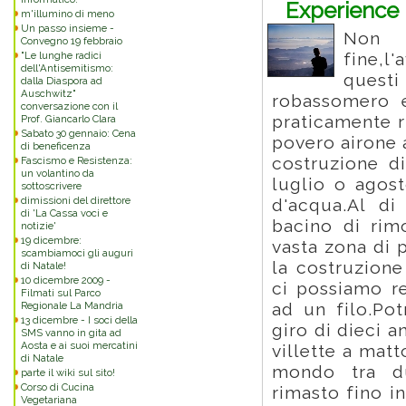
Experience
m'illumino di meno
Un passo insieme -
Non 
Convegno 19 febbraio
fine,l
"Le lunghe radici
dell'Antisemitismo:
quest
dalla Diaspora ad
Auschwitz"
robassomero e
conversazione con il
praticamente 
Prof. Giancarlo Clara
Sabato 30 gennaio: Cena
povero airone 
di beneficenza
costruzione d
Fascismo e Resistenza:
un volantino da
luglio o agos
sottoscrivere
dimissioni del direttore
d'acqua.Al di
di 'La Cassa voci e
bacino di rim
notizie'
19 dicembre:
vasta zona di 
scambiamoci gli auguri
la costruzion
di Natale!
10 dicembre 2009 -
ci possiamo r
Filmati sul Parco
ad un filo.Po
Regionale La Mandria
13 dicembre - I soci della
giro di dieci 
SMS vanno in gita ad
Aosta e ai suoi mercatini
villette a mat
di Natale
mondo tra d
parte il wiki sul sito!
Corso di Cucina
rimasto fino i
Vegetariana