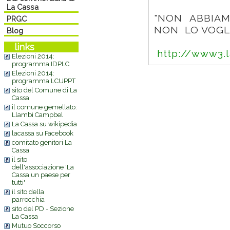
La Cassa
"NON ABBIA
PRGC
NON LO VOGL
Blog
links
http://www3.l
Elezioni 2014:
programma IDPLC
Elezioni 2014:
programma LCUPPT
sito del Comune di La
Cassa
il comune gemellato:
Llambi Campbel
La Cassa su wikipedia
lacassa su Facebook
comitato genitori La
Cassa
il sito
dell'associazione 'La
Cassa un paese per
tutti'
il sito della
parrocchia
sito del PD - Sezione
La Cassa
Mutuo Soccorso