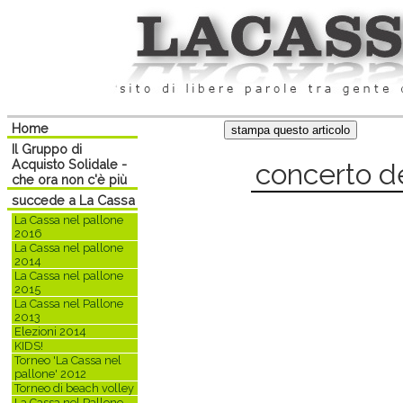
Home
Il Gruppo di
Acquisto Solidale -
concerto de
che ora non c'è più
succede a La Cassa
La Cassa nel pallone
2016
La Cassa nel pallone
2014
La Cassa nel pallone
2015
La Cassa nel Pallone
2013
Elezioni 2014
KIDS!
Torneo 'La Cassa nel
pallone' 2012
Torneo di beach volley
La Cassa nel Pallone