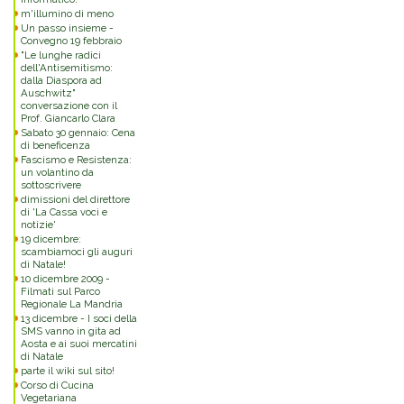
m'illumino di meno
Un passo insieme -
Convegno 19 febbraio
"Le lunghe radici
dell'Antisemitismo:
dalla Diaspora ad
Auschwitz"
conversazione con il
Prof. Giancarlo Clara
Sabato 30 gennaio: Cena
di beneficenza
Fascismo e Resistenza:
un volantino da
sottoscrivere
dimissioni del direttore
di 'La Cassa voci e
notizie'
19 dicembre:
scambiamoci gli auguri
di Natale!
10 dicembre 2009 -
Filmati sul Parco
Regionale La Mandria
13 dicembre - I soci della
SMS vanno in gita ad
Aosta e ai suoi mercatini
di Natale
parte il wiki sul sito!
Corso di Cucina
Vegetariana