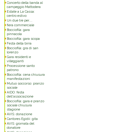
Concerto della banda al
campeggio Mattodera
Estate a La Cassa:
centro estivo
Un due tre per....
fiera commerciale
Bocciofila: gara
pinnacola
Bocciofila: gara scopa
Festa della birra
Bocciofila: gra di san
lorenzo
Gara residenti e
villeggianti
Processione santo
patrono
Bocciofila: cena chiusura
manifestazioni
Mutuo soccorso: pranzo
sociale
AIDO: festa
dell'associazione
Bocciofila: gara e pranzo
sociale chiusura
stagione
AVIS: donazione
Cantores Egidii: gita
AVIS: giornata del
donatore