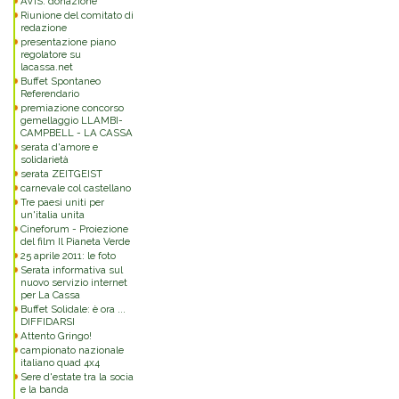
AVIS: donazione
Riunione del comitato di
redazione
presentazione piano
regolatore su
lacassa.net
Buffet Spontaneo
Referendario
premiazione concorso
gemellaggio LLAMBI-
CAMPBELL - LA CASSA
serata d'amore e
solidarietà
serata ZEITGEIST
carnevale col castellano
Tre paesi uniti per
un'italia unita
Cineforum - Proiezione
del film Il Pianeta Verde
25 aprile 2011: le foto
Serata informativa sul
nuovo servizio internet
per La Cassa
Buffet Solidale: è ora ...
DIFFIDARSI
Attento Gringo!
campionato nazionale
italiano quad 4x4
Sere d'estate tra la socia
e la banda