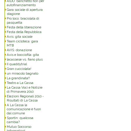
AIDO: banchetto fiori per
autofinanziamento
Gara sociale di apertura
stagione
Pro loco: braciolata di
pasquetta
Festa della liberazione
Festa della Repubblica
Avis: gita sociale
Team cicloteca: gara
MTB
AVIS: donazione
Avis e bocciofila: gita
lacassese vs. fiano plus
II quaddytrial
Gran cucciolata!
un miracolo bagnato
La grandinata!!
Teatro a La Cassa
La Cassa Voci e Notizie
di Primavera 2010
Elezioni Regionali 2010 -
Risultati di La Cassa
A La Cassa la
comunicazione è fuori
dal comune
Sportin: qualcosa
cambia?
Mutuo Soccorso
Informatico!