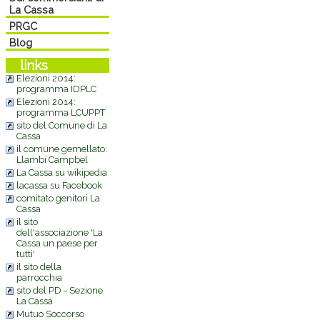
La Cassa
PRGC
Blog
links
Elezioni 2014:
programma IDPLC
Elezioni 2014:
programma LCUPPT
sito del Comune di La
Cassa
il comune gemellato:
Llambi Campbel
La Cassa su wikipedia
lacassa su Facebook
comitato genitori La
Cassa
il sito
dell'associazione 'La
Cassa un paese per
tutti'
il sito della
parrocchia
sito del PD - Sezione
La Cassa
Mutuo Soccorso