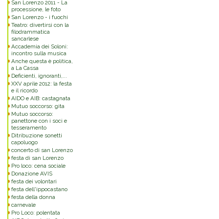
San Lorenzo 2011 - La
processione, le foto
San Lorenzo - i fuochi
Teatro: divertirsi con la
filodrammatica
sancarlese
Accademia dei Soloni:
incontro sulla musica
Anche questa è politica,
a La Cassa
Deficienti, ignoranti,...
XXV aprile 2012: la festa
e il ricordo
AIDO e AIB: castagnata
Mutuo soccorso: gita
Mutuo soccorso:
panettone con i soci e
tesseramento
Ditribuzione sonetti
capoluogo
concerto di san Lorenzo
festa di san Lorenzo
Pro loco: cena sociale
Donazione AVIS
festa dei volontari
festa dell'ippocastano
festa della donna
carnevale
Pro Loco: polentata