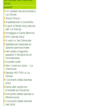
2011
eventi
Un sabato eccezionale a
La Cassa
Zona Disco!
Aspettando il concerto
Il giro d'Italia 2013 passa
per La Cassa
omaggio a Carla Bonino
XXV aprile 2013
Il voto in Val Ceronda
Spettacolo teatrale al
salone parrocchiale
nel caldo d'agosto
appare il fantasma di
Combanera
insolite notti
San Lorenzo 2012 - La
memoria
Serata NO-TAV a La
Cassa
I concerti della banda
2012
Cena del solstizio
d'estate al Colverso
Concerto della banda a
Martassina
I concerti della banda
nel 2012