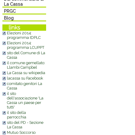
La Cassa
PRGC
Blog
links
Elezioni 2014:
programma IDPLC
Elezioni 2014:
programma LCUPPT
sito del Comune di La
Cassa
il comune gemellato:
Llambi Campbel
La Cassa su wikipedia
lacassa su Facebook
comitato genitori La
Cassa
il sito
dell'associazione 'La
Cassa un paese per
tutti'
il sito della
parrocchia
sito del PD - Sezione
La Cassa
Mutuo Soccorso