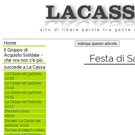
Home
Il Gruppo di
Acquisto Solidale -
Festa di S
che ora non c'è più
succede a La Cassa
La Cassa nel pallone
2016
La Cassa nel pallone
2014
La Cassa nel pallone
2015
La Cassa nel Pallone
2013
Elezioni 2014
KIDS!
Torneo 'La Cassa nel
pallone' 2012
Torneo di beach volley
La Cassa nel Pallone