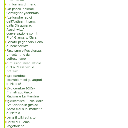
m'illumino di meno
Un passo insieme -
Convegno 19 febbraio
"Le lunghe radici
dell'Antisemitismo:
dalla Diaspora ad
Auschwitz"
conversazione con il
Prof. Giancarlo Clara
Sabato 30 gennaio: Cena
di beneficenza
Fascismo e Resistenza:
un volantino da
sottoscrivere
dimissioni del direttore
di 'La Cassa voci e
notizie'
19 dicembre:
scambiamoci gli auguri
di Natale!
10 dicembre 2009 -
Filmati sul Parco
Regionale La Mandria
13 dicembre - I soci della
SMS vanno in gita ad
Aosta e ai suoi mercatini
di Natale
parte il wiki sul sito!
Corso di Cucina
Vegetariana