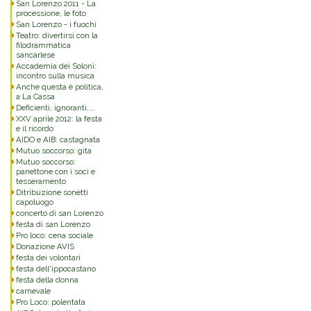
San Lorenzo 2011 - La
processione, le foto
San Lorenzo - i fuochi
Teatro: divertirsi con la
filodrammatica
sancarlese
Accademia dei Soloni:
incontro sulla musica
Anche questa è politica,
a La Cassa
Deficienti, ignoranti,...
XXV aprile 2012: la festa
e il ricordo
AIDO e AIB: castagnata
Mutuo soccorso: gita
Mutuo soccorso:
panettone con i soci e
tesseramento
Ditribuzione sonetti
capoluogo
concerto di san Lorenzo
festa di san Lorenzo
Pro loco: cena sociale
Donazione AVIS
festa dei volontari
festa dell'ippocastano
festa della donna
carnevale
Pro Loco: polentata