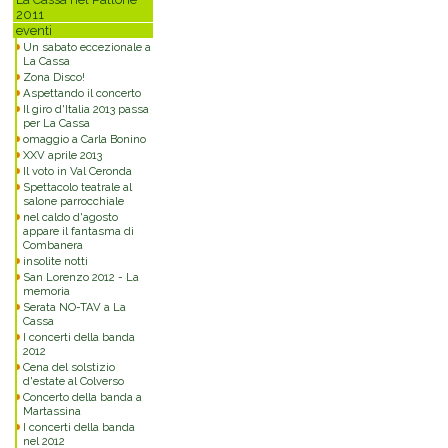
2011
eventi
Un sabato eccezionale a
La Cassa
Zona Disco!
Aspettando il concerto
Il giro d'Italia 2013 passa
per La Cassa
omaggio a Carla Bonino
XXV aprile 2013
Il voto in Val Ceronda
Spettacolo teatrale al
salone parrocchiale
nel caldo d'agosto
appare il fantasma di
Combanera
insolite notti
San Lorenzo 2012 - La
memoria
Serata NO-TAV a La
Cassa
I concerti della banda
2012
Cena del solstizio
d'estate al Colverso
Concerto della banda a
Martassina
I concerti della banda
nel 2012