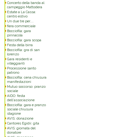
Concerto della banda al
campeggio Mattodera
Estate a La Cassa:
centro estivo
Un due tre per....
fiera commerciale
Bocciofila: gara
pinnacola
Bocciofila: gara scopa
Festa della birra
Bocciofila: gra di san
lorenzo
Gara residenti e
villeggianti
Processione santo
patrono
Bocciofila: cena chiusura
manifestazioni
Mutuo soccorso: pranzo
sociale
AIDO: festa
dell'associazione
Bocciofila: gara e pranzo
sociale chiusura
stagione
AVIS: donazione
Cantores Egidii: gita
AVIS: giornata del
donatore