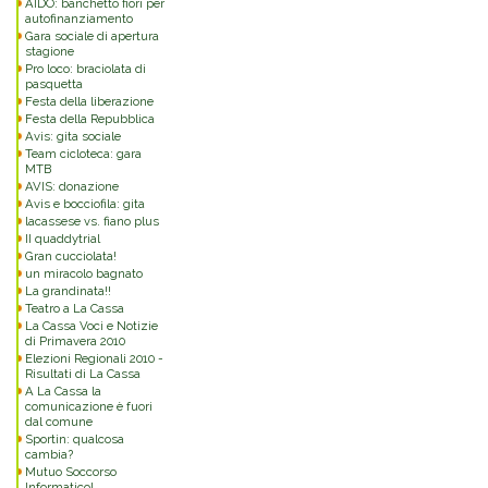
AIDO: banchetto fiori per
autofinanziamento
Gara sociale di apertura
stagione
Pro loco: braciolata di
pasquetta
Festa della liberazione
Festa della Repubblica
Avis: gita sociale
Team cicloteca: gara
MTB
AVIS: donazione
Avis e bocciofila: gita
lacassese vs. fiano plus
II quaddytrial
Gran cucciolata!
un miracolo bagnato
La grandinata!!
Teatro a La Cassa
La Cassa Voci e Notizie
di Primavera 2010
Elezioni Regionali 2010 -
Risultati di La Cassa
A La Cassa la
comunicazione è fuori
dal comune
Sportin: qualcosa
cambia?
Mutuo Soccorso
Informatico!