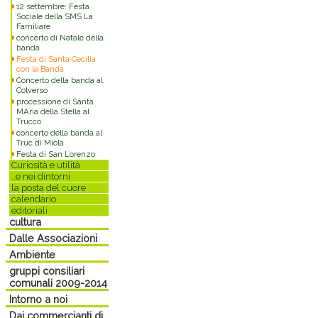
12 settembre: Festa
Sociale della SMS La
Familiare
concerto di Natale della
banda
Festa di Santa Cecilia
con la Banda
Concerto della banda al
Colverso
processione di Santa
MAria della Stella al
Trucco
concerto della banda al
Truc di Miola
Festa di San Lorenzo
Curiosità e utilità
..e nei dintorni
la posta del cuore
calendario
editoriali
cultura
Dalle Associazioni
Ambiente
gruppi consiliari
comunali 2009-2014
Intorno a noi
Dai commercianti di