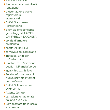
AVIS: donazione
Riunione del comitato di
redazione
presentazione piano
regolatore su
lacassa.net
Buffet Spontaneo
Referendario
premiazione concorso
gemellaggio LLAMBI-
CAMPBELL - LA CASSA
serata d'amore e
solidarietà
serata ZEITGEIST
carnevale col castellano
Tre paesi uniti per
un'italia unita
Cineforum - Proiezione
del film Il Pianeta Verde
25 aprile 2011: le foto
Serata informativa sul
nuovo servizio internet
per La Cassa
Buffet Solidale: è ora ...
DIFFIDARSI
Attento Gringo!
campionato nazionale
italiano quad 4x4
Sere d'estate tra la socia
e la banda