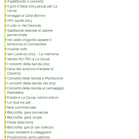
Aspettando il concerto
Il giro d'Italia 2013 passa per La
Cassa
omaggio a Carla Bonino
XXV aprile 2013
Il voto in Val Ceronda
Spettacolo teatrale al salone
parrocchiale
nel caldo d'agosto appare il
fantasma di Combanera
insolite notti
San Lorenzo 2012 - La memoria
Serata NO-TAV a La Cassa
I concerti della banda 2012
Cena del solstizio d'estate al
Colverso
Concerto della banda a Martassina
I concerti della banda nel 2012
Concerto della banda al campeggio
Mattodera
Estate a La Cassa: centro estivo
Un due tre per....
fiera commerciale
Bocciofila: gara pinnacola
Bocciofila: gara scopa
Festa della birra
Bocciofila: gra di san lorenzo
Gara residenti e villeggianti
Processione santo patrono