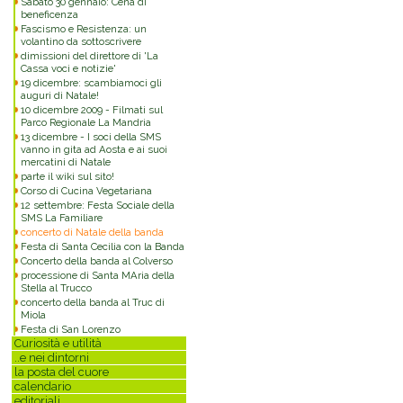
Sabato 30 gennaio: Cena di
beneficenza
Fascismo e Resistenza: un
volantino da sottoscrivere
dimissioni del direttore di 'La
Cassa voci e notizie'
19 dicembre: scambiamoci gli
auguri di Natale!
10 dicembre 2009 - Filmati sul
Parco Regionale La Mandria
13 dicembre - I soci della SMS
vanno in gita ad Aosta e ai suoi
mercatini di Natale
parte il wiki sul sito!
Corso di Cucina Vegetariana
12 settembre: Festa Sociale della
SMS La Familiare
concerto di Natale della banda
Festa di Santa Cecilia con la Banda
Concerto della banda al Colverso
processione di Santa MAria della
Stella al Trucco
concerto della banda al Truc di
Miola
Festa di San Lorenzo
Curiosità e utilità
..e nei dintorni
la posta del cuore
calendario
editoriali