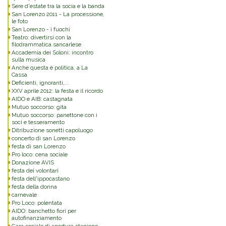
Sere d'estate tra la socia e la banda
San Lorenzo 2011 - La processione,
le foto
San Lorenzo - i fuochi
Teatro: divertirsi con la
filodrammatica sancarlese
Accademia dei Soloni: incontro
sulla musica
Anche questa è politica, a La
Cassa
Deficienti, ignoranti,...
XXV aprile 2012: la festa e il ricordo
AIDO e AIB: castagnata
Mutuo soccorso: gita
Mutuo soccorso: panettone con i
soci e tesseramento
Ditribuzione sonetti capoluogo
concerto di san Lorenzo
festa di san Lorenzo
Pro loco: cena sociale
Donazione AVIS
festa dei volontari
festa dell'ippocastano
festa della donna
carnevale
Pro Loco: polentata
AIDO: banchetto fiori per
autofinanziamento