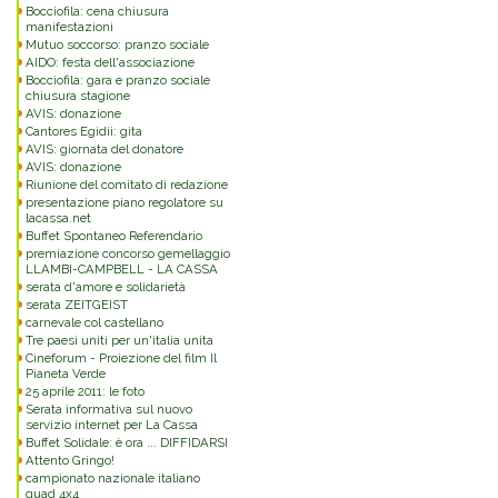
Bocciofila: cena chiusura
manifestazioni
Mutuo soccorso: pranzo sociale
AIDO: festa dell'associazione
Bocciofila: gara e pranzo sociale
chiusura stagione
AVIS: donazione
Cantores Egidii: gita
AVIS: giornata del donatore
AVIS: donazione
Riunione del comitato di redazione
presentazione piano regolatore su
lacassa.net
Buffet Spontaneo Referendario
premiazione concorso gemellaggio
LLAMBI-CAMPBELL - LA CASSA
serata d'amore e solidarietà
serata ZEITGEIST
carnevale col castellano
Tre paesi uniti per un'italia unita
Cineforum - Proiezione del film Il
Pianeta Verde
25 aprile 2011: le foto
Serata informativa sul nuovo
servizio internet per La Cassa
Buffet Solidale: è ora ... DIFFIDARSI
Attento Gringo!
campionato nazionale italiano
quad 4x4