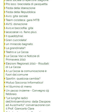
Gara sociale di apertura stagione
Pro loco: braciolata di pasquetta
Festa della liberazione
Festa della Repubblica
Avis: gita sociale
Team cicloteca: gara MTB
AVIS: donazione
Avis e bocciofila: gita
lacassese vs. fiano plus
II quaddytrial
Gran cucciolata!
un miracolo bagnato
La grandinata!!
Teatro a La Cassa
La Cassa Voci e Notizie di
Primavera 2010
Elezioni Regionali 2010 - Risultati
di La Cassa
A La Cassa la comunicazione è
fuori dal comune
Sportin: qualcosa cambia?
Mutuo Soccorso Informatico!
m'illumino di meno
Un passo insieme - Convegno 19
febbraio
"Le lunghe radici
dell'Antisemitismo: dalla Diaspora
ad Auschwitz" conversazione con
il Prof. Giancarlo Clara