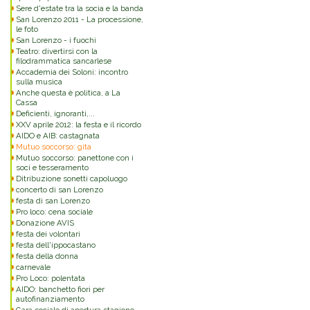
Sere d'estate tra la socia e la banda
San Lorenzo 2011 - La processione,
le foto
San Lorenzo - i fuochi
Teatro: divertirsi con la
filodrammatica sancarlese
Accademia dei Soloni: incontro
sulla musica
Anche questa è politica, a La
Cassa
Deficienti, ignoranti,...
XXV aprile 2012: la festa e il ricordo
AIDO e AIB: castagnata
Mutuo soccorso: gita
Mutuo soccorso: panettone con i
soci e tesseramento
Ditribuzione sonetti capoluogo
concerto di san Lorenzo
festa di san Lorenzo
Pro loco: cena sociale
Donazione AVIS
festa dei volontari
festa dell'ippocastano
festa della donna
carnevale
Pro Loco: polentata
AIDO: banchetto fiori per
autofinanziamento