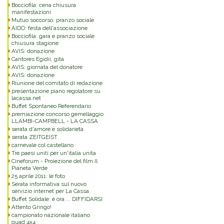
Bocciofila: cena chiusura
manifestazioni
Mutuo soccorso: pranzo sociale
AIDO: festa dell'associazione
Bocciofila: gara e pranzo sociale
chiusura stagione
AVIS: donazione
Cantores Egidii: gita
AVIS: giornata del donatore
AVIS: donazione
Riunione del comitato di redazione
presentazione piano regolatore su
lacassa.net
Buffet Spontaneo Referendario
premiazione concorso gemellaggio
LLAMBI-CAMPBELL - LA CASSA
serata d'amore e solidarietà
serata ZEITGEIST
carnevale col castellano
Tre paesi uniti per un'italia unita
Cineforum - Proiezione del film Il
Pianeta Verde
25 aprile 2011: le foto
Serata informativa sul nuovo
servizio internet per La Cassa
Buffet Solidale: è ora ... DIFFIDARSI
Attento Gringo!
campionato nazionale italiano
quad 4x4