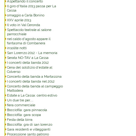
Aspettando il concerto
Il giro d'Italia 2013 passa per La
Cassa
omaggio a Carla Bonino
XXV aprile 2013
Il voto in Val Ceronda
Spettacolo teatrale al salone
parrocchiale
nel caldo d'agosto appare il
fantasma di Combanera
insolite notti
San Lorenzo 2012 - La memoria
Serata NO-TAV a La Cassa
I concerti della banda 2012
Cena del solstizio d'estate al
Colverso
Concerto della banda a Martassina
I concerti della banda nel 2012
Concerto della banda al campeggio
Mattodera
Estate a La Cassa: centro estivo
Un due tre per....
fiera commerciale
Bocciofila: gara pinnacola
Bocciofila: gara scopa
Festa della birra
Bocciofila: gra di san lorenzo
Gara residenti e villeggianti
Processione santo patrono