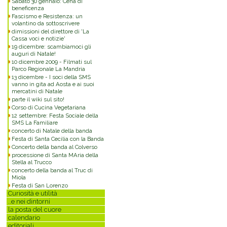
Sabato 30 gennaio: Cena di
beneficenza
Fascismo e Resistenza: un
volantino da sottoscrivere
dimissioni del direttore di 'La
Cassa voci e notizie'
19 dicembre: scambiamoci gli
auguri di Natale!
10 dicembre 2009 - Filmati sul
Parco Regionale La Mandria
13 dicembre - I soci della SMS
vanno in gita ad Aosta e ai suoi
mercatini di Natale
parte il wiki sul sito!
Corso di Cucina Vegetariana
12 settembre: Festa Sociale della
SMS La Familiare
concerto di Natale della banda
Festa di Santa Cecilia con la Banda
Concerto della banda al Colverso
processione di Santa MAria della
Stella al Trucco
concerto della banda al Truc di
Miola
Festa di San Lorenzo
Curiosità e utilità
..e nei dintorni
la posta del cuore
calendario
editoriali