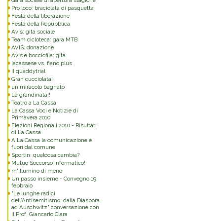
Gara sociale di apertura stagione
Pro loco: braciolata di pasquetta
Festa della liberazione
Festa della Repubblica
Avis: gita sociale
Team cicloteca: gara MTB
AVIS: donazione
Avis e bocciofila: gita
lacassese vs. fiano plus
II quaddytrial
Gran cucciolata!
un miracolo bagnato
La grandinata!!
Teatro a La Cassa
La Cassa Voci e Notizie di
Primavera 2010
Elezioni Regionali 2010 - Risultati
di La Cassa
A La Cassa la comunicazione è
fuori dal comune
Sportin: qualcosa cambia?
Mutuo Soccorso Informatico!
m'illumino di meno
Un passo insieme - Convegno 19
febbraio
"Le lunghe radici
dell'Antisemitismo: dalla Diaspora
ad Auschwitz" conversazione con
il Prof. Giancarlo Clara