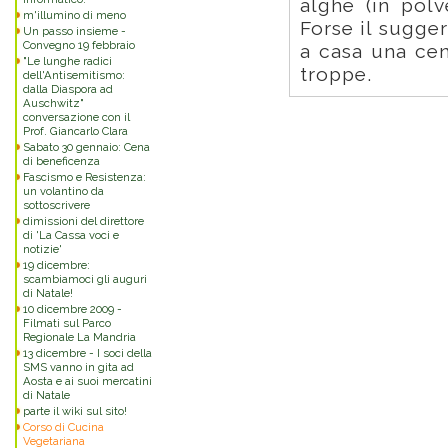
alghe (in polv
m'illumino di meno
Forse il sugge
Un passo insieme -
Convegno 19 febbraio
a casa una cen
"Le lunghe radici
troppe.
dell'Antisemitismo:
dalla Diaspora ad
Auschwitz"
conversazione con il
Prof. Giancarlo Clara
Sabato 30 gennaio: Cena
di beneficenza
Fascismo e Resistenza:
un volantino da
sottoscrivere
dimissioni del direttore
di 'La Cassa voci e
notizie'
19 dicembre:
scambiamoci gli auguri
di Natale!
10 dicembre 2009 -
Filmati sul Parco
Regionale La Mandria
13 dicembre - I soci della
SMS vanno in gita ad
Aosta e ai suoi mercatini
di Natale
parte il wiki sul sito!
Corso di Cucina
Vegetariana