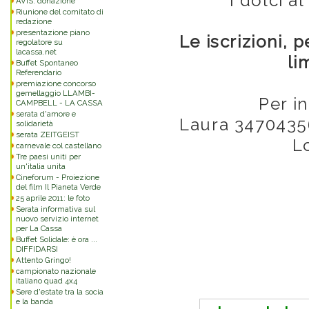
I dolci al
AVIS: donazione
Riunione del comitato di
redazione
presentazione piano
Le iscrizioni, 
regolatore su
lacassa.net
li
Buffet Spontaneo
Referendario
premiazione concorso
gemellaggio LLAMBI-
Per in
CAMPBELL - LA CASSA
serata d'amore e
Laura 3470435
solidarietà
serata ZEITGEIST
L
carnevale col castellano
Tre paesi uniti per
un'italia unita
Cineforum - Proiezione
del film Il Pianeta Verde
25 aprile 2011: le foto
Serata informativa sul
nuovo servizio internet
per La Cassa
Buffet Solidale: è ora ...
DIFFIDARSI
Attento Gringo!
campionato nazionale
Commenti
italiano quad 4x4
Sere d'estate tra la socia
e la banda