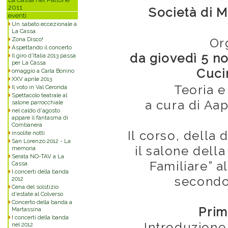
2011
Società di 
eventi
Un sabato eccezionale a
La Cassa
Zona Disco!
Or
Aspettando il concerto
da giovedì 5 
Il giro d'Italia 2013 passa
per La Cassa
Cuci
omaggio a Carla Bonino
XXV aprile 2013
Teoria e 
Il voto in Val Ceronda
Spettacolo teatrale al
a cura di Aap
salone parrocchiale
nel caldo d'agosto
appare il fantasma di
Combanera
Il corso, della 
insolite notti
San Lorenzo 2012 - La
il salone dell
memoria
Serata NO-TAV a La
Familiare” a
Cassa
I concerti della banda
secondo
2012
Cena del solstizio
d'estate al Colverso
Concerto della banda a
Prim
Martassina
I concerti della banda
Introduzione
nel 2012