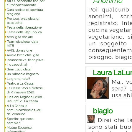
Anonimo
AIDO: banchetto fiori per
autofinanziamento
Poi qualcuno
Gara sociale di apertura
stagione
anonimi, sc
Pro loco: braciolata di
registrato. In
pasquetta
Festa della liberazione
cucina vegetar
Festa della Repubblica
vegetariano, s
Avis: gita sociale
Team cicloteca: gara
un soggetto 
MTB
conseguenteme
AVIS: donazione
Avis e bocciofila: gita
bisogno. biagi
lacassese vs. fiano plus
II quaddytrial
Gran cucciolata!
Laura LaLu
un miracolo bagnato
La grandinata!!
Ma.. v
Teatro a La Cassa
sera? 
La Cassa Voci e Notizie
di Primavera 2010
usa ab
Elezioni Regionali 2010 -
Risultati di La Cassa
A La Cassa la
biagio
comunicazione è fuori
dal comune
Sportin: qualcosa
Direi che la
cambia?
sono stati buo
Mutuo Soccorso
Informatico!