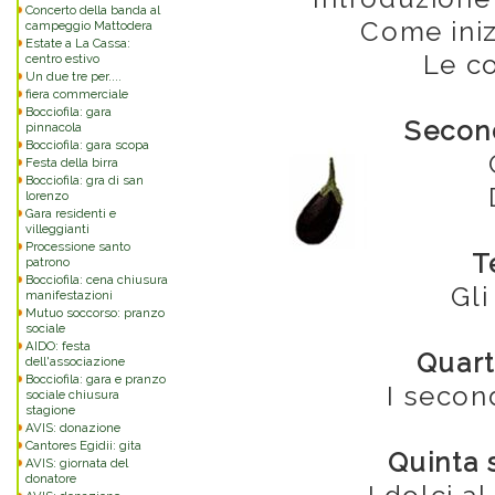
Concerto della banda al
Come iniz
campeggio Mattodera
Estate a La Cassa:
Le c
centro estivo
Un due tre per....
fiera commerciale
Bocciofila: gara
Secon
pinnacola
Bocciofila: gara scopa
Festa della birra
Bocciofila: gra di san
lorenzo
Gara residenti e
villeggianti
Processione santo
T
patrono
Bocciofila: cena chiusura
Gli
manifestazioni
Mutuo soccorso: pranzo
sociale
AIDO: festa
Quart
dell'associazione
Bocciofila: gara e pranzo
I second
sociale chiusura
stagione
AVIS: donazione
Cantores Egidii: gita
Quinta 
AVIS: giornata del
donatore