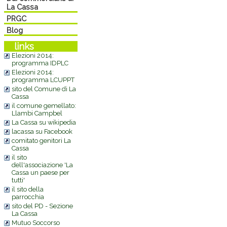
La Cassa
PRGC
Blog
links
Elezioni 2014:
programma IDPLC
Elezioni 2014:
programma LCUPPT
sito del Comune di La
Cassa
il comune gemellato:
Llambi Campbel
La Cassa su wikipedia
lacassa su Facebook
comitato genitori La
Cassa
il sito
dell'associazione 'La
Cassa un paese per
tutti'
il sito della
parrocchia
sito del PD - Sezione
La Cassa
Mutuo Soccorso