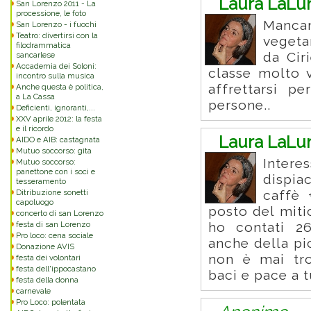
Laura LaLu
San Lorenzo 2011 - La
processione, le foto
Mancano
San Lorenzo - i fuochi
Teatro: divertirsi con la
vegetar
filodrammatica
da Cir
sancarlese
Accademia dei Soloni:
classe molto v
incontro sulla musica
affrettarsi p
Anche questa è politica,
a La Cassa
persone..
Deficienti, ignoranti,...
XXV aprile 2012: la festa
e il ricordo
Laura LaLu
AIDO e AIB: castagnata
Mutuo soccorso: gita
Intere
Mutuo soccorso:
panettone con i soci e
dispia
tesseramento
Ditribuzione sonetti
caffè 
capoluogo
posto del miti
concerto di san Lorenzo
festa di san Lorenzo
ho contati 26
Pro loco: cena sociale
anche della pi
Donazione AVIS
non è mai tro
festa dei volontari
festa dell'ippocastano
baci e pace a t
festa della donna
carnevale
Pro Loco: polentata