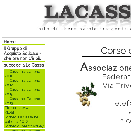
Home
Corso 
Il Gruppo di
Acquisto Solidale -
che ora non c'è più
A
succede a La Cassa
ssociazion
La Cassa nel pallone
Federat
2016
La Cassa nel pallone
Via Tri
2014
La Cassa nel pallone
2015
La Cassa nel Pallone
Telef
2013
Elezioni 2014
KIDS!
Torneo 'La Cassa nel
In 
pallone' 2012
Torneo di beach volley
La Cassa nel Pallone