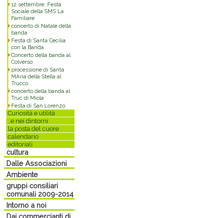
12 settembre: Festa
Sociale della SMS La
Familiare
concerto di Natale della
banda
Festa di Santa Cecilia
con la Banda
Concerto della banda al
Colverso
processione di Santa
MAria della Stella al
Trucco
concerto della banda al
Truc di Miola
Festa di San Lorenzo
Curiosità e utilità
..e nei dintorni
la posta del cuore
calendario
editoriali
cultura
Dalle Associazioni
Ambiente
gruppi consiliari
comunali 2009-2014
Intorno a noi
Dai commercianti di