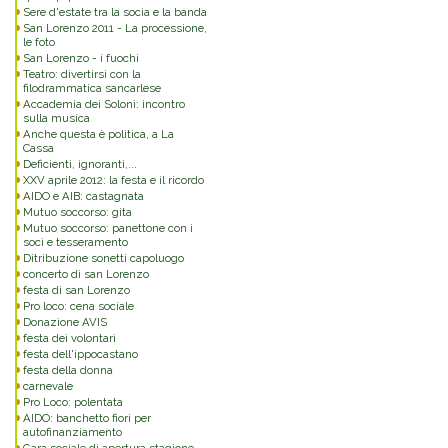
Sere d'estate tra la socia e la banda
San Lorenzo 2011 - La processione,
le foto
San Lorenzo - i fuochi
Teatro: divertirsi con la
filodrammatica sancarlese
Accademia dei Soloni: incontro
sulla musica
Anche questa è politica, a La
Cassa
Deficienti, ignoranti,...
XXV aprile 2012: la festa e il ricordo
AIDO e AIB: castagnata
Mutuo soccorso: gita
Mutuo soccorso: panettone con i
soci e tesseramento
Ditribuzione sonetti capoluogo
concerto di san Lorenzo
festa di san Lorenzo
Pro loco: cena sociale
Donazione AVIS
festa dei volontari
festa dell'ippocastano
festa della donna
carnevale
Pro Loco: polentata
AIDO: banchetto fiori per
autofinanziamento