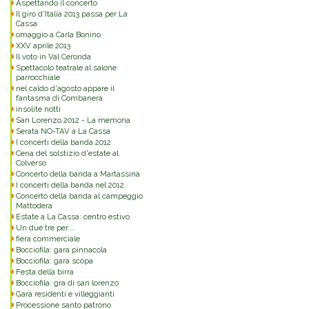
Aspettando il concerto
Il giro d'Italia 2013 passa per La
Cassa
omaggio a Carla Bonino
XXV aprile 2013
Il voto in Val Ceronda
Spettacolo teatrale al salone
parrocchiale
nel caldo d'agosto appare il
fantasma di Combanera
insolite notti
San Lorenzo 2012 - La memoria
Serata NO-TAV a La Cassa
I concerti della banda 2012
Cena del solstizio d'estate al
Colverso
Concerto della banda a Martassina
I concerti della banda nel 2012
Concerto della banda al campeggio
Mattodera
Estate a La Cassa: centro estivo
Un due tre per....
fiera commerciale
Bocciofila: gara pinnacola
Bocciofila: gara scopa
Festa della birra
Bocciofila: gra di san lorenzo
Gara residenti e villeggianti
Processione santo patrono