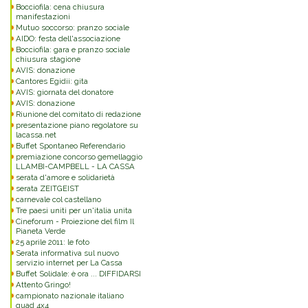
Bocciofila: cena chiusura
manifestazioni
Mutuo soccorso: pranzo sociale
AIDO: festa dell'associazione
Bocciofila: gara e pranzo sociale
chiusura stagione
AVIS: donazione
Cantores Egidii: gita
AVIS: giornata del donatore
AVIS: donazione
Riunione del comitato di redazione
presentazione piano regolatore su
lacassa.net
Buffet Spontaneo Referendario
premiazione concorso gemellaggio
LLAMBI-CAMPBELL - LA CASSA
serata d'amore e solidarietà
serata ZEITGEIST
carnevale col castellano
Tre paesi uniti per un'italia unita
Cineforum - Proiezione del film Il
Pianeta Verde
25 aprile 2011: le foto
Serata informativa sul nuovo
servizio internet per La Cassa
Buffet Solidale: è ora ... DIFFIDARSI
Attento Gringo!
campionato nazionale italiano
quad 4x4