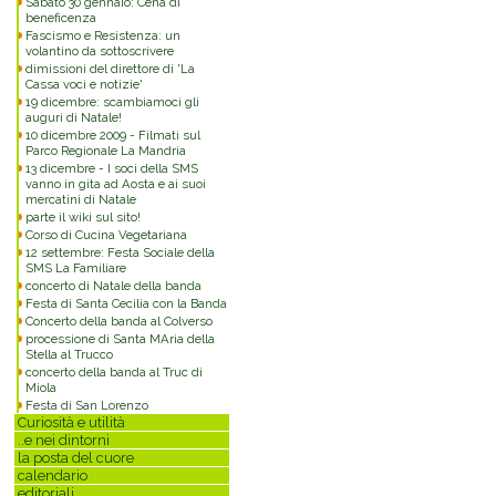
Sabato 30 gennaio: Cena di
beneficenza
Fascismo e Resistenza: un
volantino da sottoscrivere
dimissioni del direttore di 'La
Cassa voci e notizie'
19 dicembre: scambiamoci gli
auguri di Natale!
10 dicembre 2009 - Filmati sul
Parco Regionale La Mandria
13 dicembre - I soci della SMS
vanno in gita ad Aosta e ai suoi
mercatini di Natale
parte il wiki sul sito!
Corso di Cucina Vegetariana
12 settembre: Festa Sociale della
SMS La Familiare
concerto di Natale della banda
Festa di Santa Cecilia con la Banda
Concerto della banda al Colverso
processione di Santa MAria della
Stella al Trucco
concerto della banda al Truc di
Miola
Festa di San Lorenzo
Curiosità e utilità
..e nei dintorni
la posta del cuore
calendario
editoriali