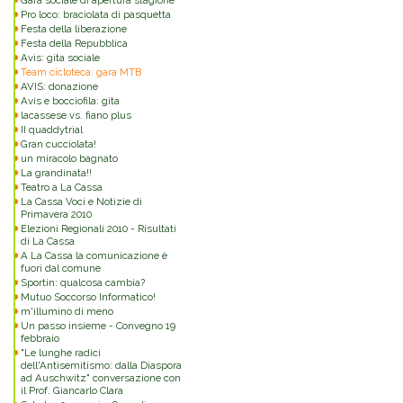
Gara sociale di apertura stagione
Pro loco: braciolata di pasquetta
Festa della liberazione
Festa della Repubblica
Avis: gita sociale
Team cicloteca: gara MTB
AVIS: donazione
Avis e bocciofila: gita
lacassese vs. fiano plus
II quaddytrial
Gran cucciolata!
un miracolo bagnato
La grandinata!!
Teatro a La Cassa
La Cassa Voci e Notizie di
Primavera 2010
Elezioni Regionali 2010 - Risultati
di La Cassa
A La Cassa la comunicazione è
fuori dal comune
Sportin: qualcosa cambia?
Mutuo Soccorso Informatico!
m'illumino di meno
Un passo insieme - Convegno 19
febbraio
"Le lunghe radici
dell'Antisemitismo: dalla Diaspora
ad Auschwitz" conversazione con
il Prof. Giancarlo Clara